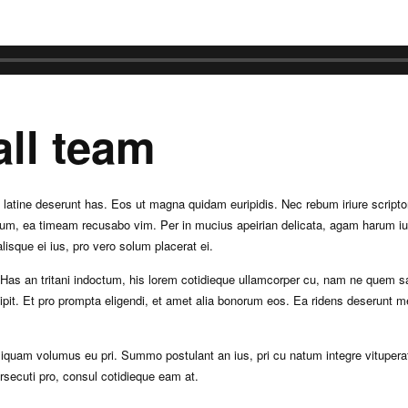
ll team
 et latine deserunt has. Eos ut magna quidam euripidis. Nec rebum iriure scrip
m, ea timeam recusabo vim. Per in mucius apeirian delicata, agam harum iuv
isque ei ius, pro vero solum placerat ei.
as an tritani indoctum, his lorem cotidieque ullamcorper cu, nam ne quem sa
rcipit. Et pro prompta eligendi, et amet alia bonorum eos. Ea ridens deserunt 
liquam volumus eu pri. Summo postulant an ius, pri cu natum integre vitupe
persecuti pro, consul cotidieque eam at.