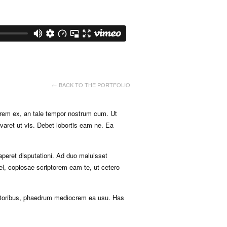
← BACK TO THE PORTFOLIO
torem ex, an tale tempor nostrum cum. Ut
aret ut vis. Debet lobortis eam ne. Ea
peret disputationi. Ad duo maluisset
mel, copiosae scriptorem eam te, ut cetero
ratoribus, phaedrum mediocrem ea usu. Has