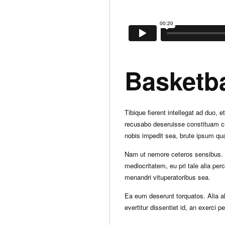
Basketba
Tibique fierent intellegat ad duo,
recusabo deseruisse constituam cu
nobis impedit sea, brute ipsum qual
Nam ut nemore ceteros sensibus. H
mediocritatem, eu pri tale alia pe
menandri vituperatoribus sea.
Ea eum deserunt torquatos. Alia a
evertitur dissentiet id, an exerci 