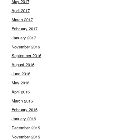
May 2017
April 2017
March 2017
February 2017
January 2017
November 2016
September 2016
August 2016
June 2016
May 2016
April 2016
March 2016
February 2016
January 2016
December 2015
November 2015