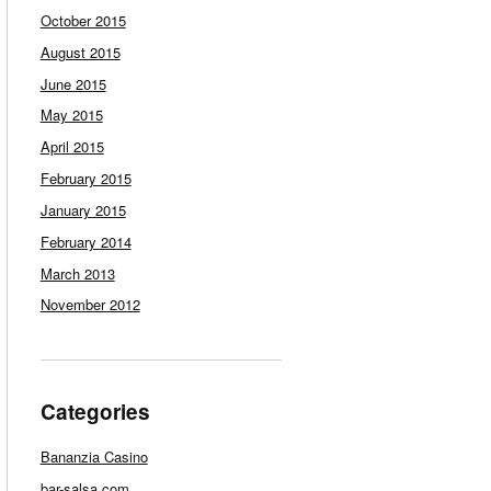
October 2015
August 2015
June 2015
May 2015
April 2015
February 2015
January 2015
February 2014
March 2013
November 2012
Categories
Bananzia Casino
bar-salsa.com