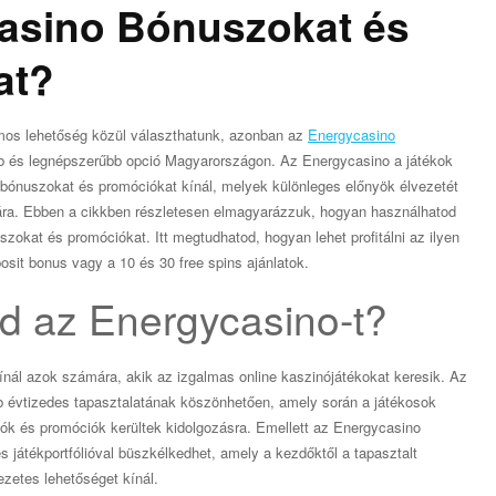
asino Bónuszokat és
at?
mos lehetőség közül választhatunk, azonban az
Energycasino
bb és legnépszerűbb opció Magyarországon. Az Energycasino a játékok
 bónuszokat és promóciókat kínál, melyek különleges előnyök élvezetét
ára. Ebben a cikkben részletesen elmagyarázzuk, hogyan használhatod
uszokat és promóciókat. Itt megtudhatod, hogyan lehet profitálni az ilyen
posit bonus vagy a 10 és 30 free spins ajánlatok.
zd az Energycasino-t?
nál azok számára, akik az izgalmas online kaszinójátékokat keresik. Az
bb évtizedes tapasztalatának köszönhetően, amely során a játékosok
ciók és promóciók kerültek kidolgozásra. Emellett az Energycasino
es játékportfólióval büszkélkedhet, amely a kezdőktől a tapasztalt
zetes lehetőséget kínál.