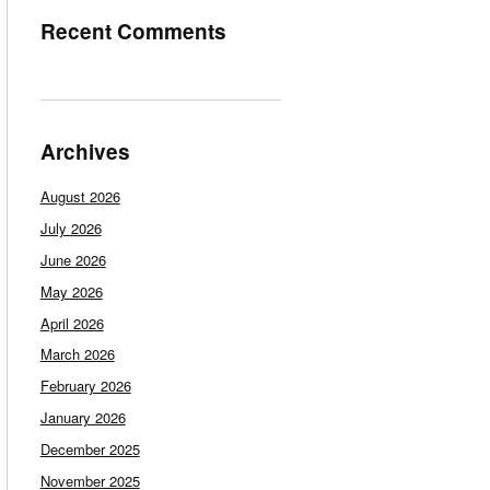
Recent Comments
Archives
August 2026
July 2026
June 2026
May 2026
April 2026
March 2026
February 2026
January 2026
December 2025
November 2025