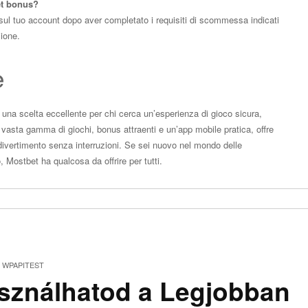
et bonus?
sul tuo account dopo aver completato i requisiti di scommessa indicati
zione.
e
una scelta eccellente per chi cerca un’esperienza di gioco sicura,
asta gamma di giochi, bonus attraenti e un’app mobile pratica, offre
 divertimento senza interruzioni. Se sei nuovo nel mondo delle
Mostbet ha qualcosa da offrire per tutti.
WPAPITEST
sználhatod a Legjobban