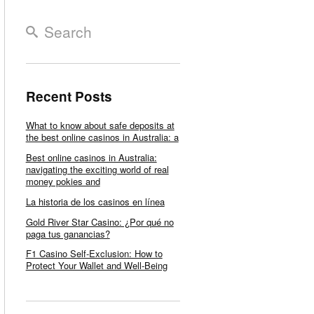
Recent Posts
What to know about safe deposits at
the best online casinos in Australia: a
Best online casinos in Australia:
navigating the exciting world of real
money pokies and
La historia de los casinos en línea
Gold River Star Casino: ¿Por qué no
paga tus ganancias?
F1 Casino Self‑Exclusion: How to
Protect Your Wallet and Well‑Being