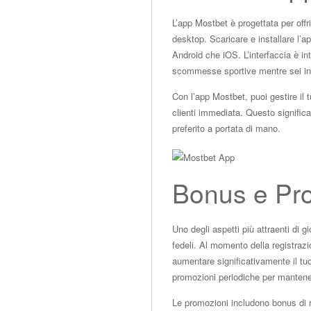
L’app Mostbet è progettata per offr
desktop. Scaricare e installare l’
Android che iOS. L’interfaccia è in
scommesse sportive mentre sei i
Con l’app Mostbet, puoi gestire il 
clienti immediata. Questo signific
preferito a portata di mano.
Bonus e Pr
Uno degli aspetti più attraenti di g
fedeli. Al momento della registra
aumentare significativamente il tuo
promozioni periodiche per mantenere
Le promozioni includono bonus di ric