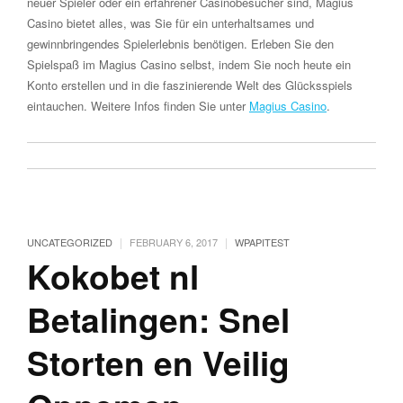
neuer Spieler oder ein erfahrener Casinobesucher sind, Magius
Casino bietet alles, was Sie für ein unterhaltsames und
gewinnbringendes Spielerlebnis benötigen. Erleben Sie den
Spielspaß im Magius Casino selbst, indem Sie noch heute ein
Konto erstellen und in die faszinierende Welt des Glücksspiels
eintauchen. Weitere Infos finden Sie unter
Magius Casino
.
|
|
UNCATEGORIZED
FEBRUARY 6, 2017
WPAPITEST
Kokobet nl
Betalingen: Snel
Storten en Veilig