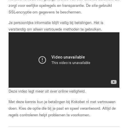
zorgt voor eerlijke spelregels en transparantie. De site gebruikt
SSL-encryptie om gegevens te beschermen.
Je persoonlijke informatie blijft veilig bij betalingen. Het is
verstandig om alleen vertrouwde methoden te gebruiken.
Deze video legt meer uit over online veiligheid.
Met deze kennis kun je betalingen bij Kokobet nl met vertrouwen
doen. Kies de optie die bij je past en speel verantwoord. Altijd de
regels controleren helpt problemen te voorkomen.