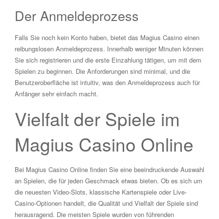
Der Anmeldeprozess
Falls Sie noch kein Konto haben, bietet das Magius Casino einen
reibungslosen Anmeldeprozess. Innerhalb weniger Minuten können
Sie sich registrieren und die erste Einzahlung tätigen, um mit dem
Spielen zu beginnen. Die Anforderungen sind minimal, und die
Benutzeroberfläche ist intuitiv, was den Anmeldeprozess auch für
Anfänger sehr einfach macht.
Vielfalt der Spiele im
Magius Casino Online
Bei Magius Casino Online finden Sie eine beeindruckende Auswahl
an Spielen, die für jeden Geschmack etwas bieten. Ob es sich um
die neuesten Video-Slots, klassische Kartenspiele oder Live-
Casino-Optionen handelt, die Qualität und Vielfalt der Spiele sind
herausragend. Die meisten Spiele wurden von führenden