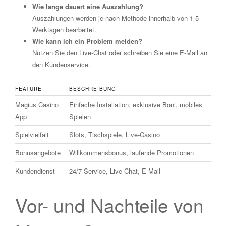
Wie lange dauert eine Auszahlung?
Auszahlungen werden je nach Methode innerhalb von 1-5
Werktagen bearbeitet.
Wie kann ich ein Problem melden?
Nutzen Sie den Live-Chat oder schreiben Sie eine E-Mail an
den Kundenservice.
FEATURE
BESCHREIBUNG
Magius Casino
Einfache Installation, exklusive Boni, mobiles
App
Spielen
Spielvielfalt
Slots, Tischspiele, Live-Casino
Bonusangebote
Willkommensbonus, laufende Promotionen
Kundendienst
24/7 Service, Live-Chat, E-Mail
Vor- und Nachteile von