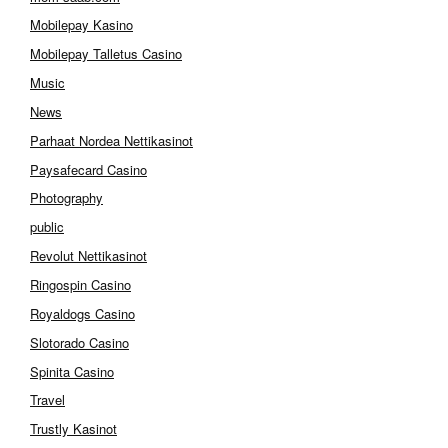
Mobilepay Kasino
Mobilepay Talletus Casino
Music
News
Parhaat Nordea Nettikasinot
Paysafecard Casino
Photography
public
Revolut Nettikasinot
Ringospin Casino
Royaldogs Casino
Slotorado Casino
Spinita Casino
Travel
Trustly Kasinot