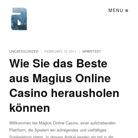
MENU
|
|
UNCATEGORIZED
FEBRUARY 10, 2017
WPAPITEST
Wie Sie das Beste
aus Magius Online
Casino herausholen
können
Willkommen bei Magius Online Casino, einer aufstrebenden
Plattform, die Spielern ein aufregendes und vielfältiges
Spielerlebnis bietet. In diesem Artikel werden wir tief in die