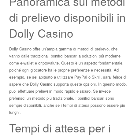
Panoramica sui metodi
di prelievo disponibili in
Dolly Casino
Dolly Casino offre un’ampia gamma di metodi di prelievo, che
vanno dalle tradizionali bonifici bancari a soluzioni più moderne
come e-wallet e criptovalute. Questo è un aspetto fondamentale,
poiché ogni giocatore ha le proprie preferenze e necessità. Ad
esempio, se sei abituato a utilizzare PayPal o Skrill, sarai felice di
sapere che Dolly Casino supporta queste opzioni. In questo modo,
puoi effettuare prelievi in modo rapido e sicuro. Se invece
preferisci un metodo più tradizionale, i bonifici bancari sono
sempre disponibili, anche se i tempi di attesa possono essere più
lunghi.
Tempi di attesa per i