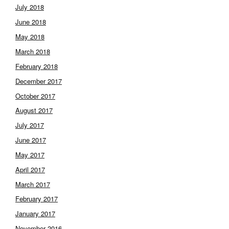
July 2018
June 2018
May 2018
March 2018
February 2018
December 2017
October 2017
August 2017
July 2017
June 2017
May 2017
April 2017
March 2017
February 2017
January 2017
November 2016