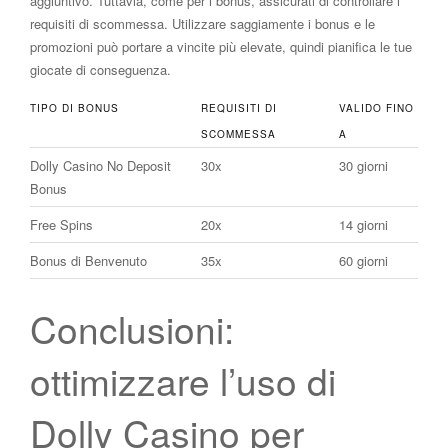
aggiuntivo. Tuttavia, come per i bonus, assicurati di controllare i
requisiti di scommessa. Utilizzare saggiamente i bonus e le
promozioni può portare a vincite più elevate, quindi pianifica le tue
giocate di conseguenza.
TIPO DI BONUS
REQUISITI DI
VALIDO FINO
SCOMMESSA
A
Dolly Casino No Deposit
30x
30 giorni
Bonus
Free Spins
20x
14 giorni
Bonus di Benvenuto
35x
60 giorni
Conclusioni:
ottimizzare l’uso di
Dolly Casino per