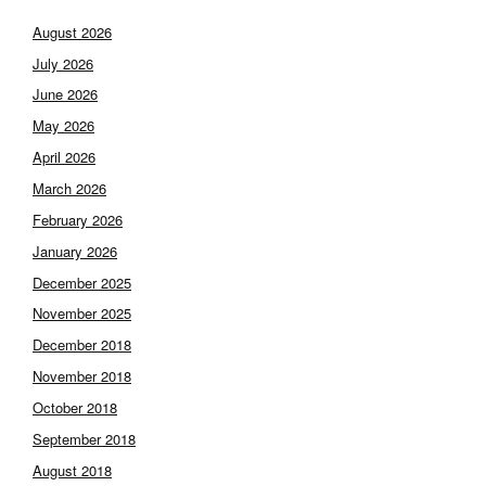
August 2026
July 2026
June 2026
May 2026
April 2026
March 2026
February 2026
January 2026
December 2025
November 2025
December 2018
November 2018
October 2018
September 2018
August 2018