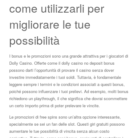
come utilizzarli per
migliorare le tue
possibilità
I bonus e le promozioni sono una grande attrattiva per i giocatori di
Dolly Casino. Offerte come il dolly casino no deposit bonus
possono darti l’opportunità di provare il casino senza dover
investire immediatamente i tuoi soldi. Tuttavia, è fondamentale
leggere sempre i termini e le condizioni associati a questi bonus,
poiché possono influenzare i tuoi prelievi. Ad esempio, molti bonus
richiedono un playthrough, il che significa che dovrai scommettere
un certo importo prima di poter prelevare le vincite.
Le promozioni di free spins sono un’altra opzione interessante,
specialmente se sei un fan delle slot. Questi giri gratuiti possono
aumentare le tue possibilità di vincita senza alcun costo