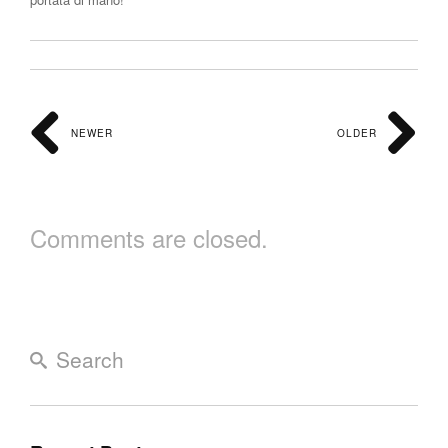
NEWER
OLDER
Comments are closed.