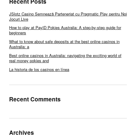
Recent Posts
JSlotz Casino Semnează Parteneriat cu Pragmatic Play pentru Noi
Jocuri Live
How to play at PayID Pokies Australia: A step-by-step guide for
beginners
What to know about safe deposits at the best online casinos in
Australia: a
Best online casinos in Australia: navigating the exciting world of
real money pokies and
La historia de los casinos en línea
Recent Comments
Archives