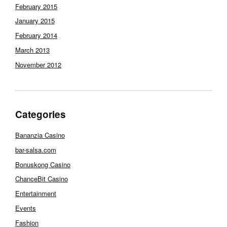
February 2015
January 2015
February 2014
March 2013
November 2012
Categories
Bananzia Casino
bar-salsa.com
Bonuskong Casino
ChanceBit Casino
Entertainment
Events
Fashion