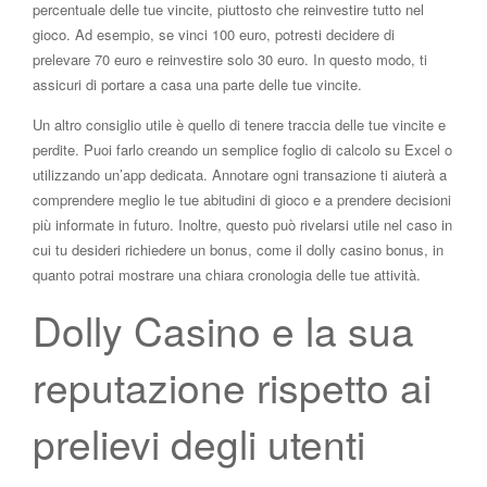
percentuale delle tue vincite, piuttosto che reinvestire tutto nel
gioco. Ad esempio, se vinci 100 euro, potresti decidere di
prelevare 70 euro e reinvestire solo 30 euro. In questo modo, ti
assicuri di portare a casa una parte delle tue vincite.
Un altro consiglio utile è quello di tenere traccia delle tue vincite e
perdite. Puoi farlo creando un semplice foglio di calcolo su Excel o
utilizzando un’app dedicata. Annotare ogni transazione ti aiuterà a
comprendere meglio le tue abitudini di gioco e a prendere decisioni
più informate in futuro. Inoltre, questo può rivelarsi utile nel caso in
cui tu desideri richiedere un bonus, come il dolly casino bonus, in
quanto potrai mostrare una chiara cronologia delle tue attività.
Dolly Casino e la sua
reputazione rispetto ai
prelievi degli utenti