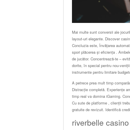
Mai multe sunt conversii ale jocuri
layout-uri elegante. Discover casi
Concluzia este, Învățarea automată
spori plăcerea și eficiența . Ambel
de jucător. Concentrează-te – evit
dorite, în special pentru nou-veniț
instrumente pentru limitare budgetu
A petrece prea mult timp comparând
Distracție completă. Experiențe ar
timp real va domina iGaming. Concur
Cu sute de platforme , clienții tre
gratuite de revizuit. Identifică cre
riverbelle casin