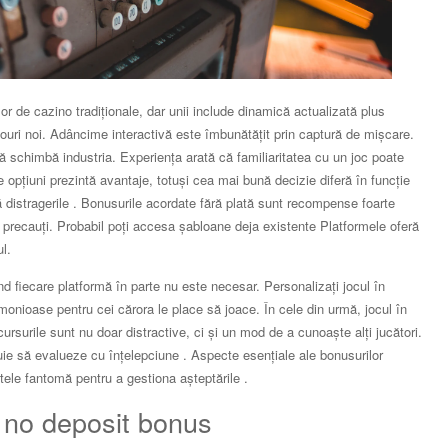
lor de cazino tradiționale, dar unii include dinamică actualizată plus
nouri noi. Adâncime interactivă este îmbunătățit prin captură de mișcare.
 schimbă industria. Experiența arată că familiaritatea cu un joc poate
e opțiuni prezintă avantaje, totuși cea mai bună decizie diferă în funcție
ă distragerile . Bonusurile acordate fără plată sunt recompense foarte
ii precauți. Probabil poți accesa șabloane deja existente Platformele oferă
l.
 fiecare platformă în parte nu este necesar. Personalizați jocul în
monioase pentru cei cărora le place să joace. În cele din urmă, jocul în
surile sunt nu doar distractive, ci și un mod de a cunoaște alți jucători.
buie să evalueze cu înțelepciune . Aspecte esențiale ale bonusurilor
ditele fantomă pentru a gestiona așteptările .
o no deposit bonus