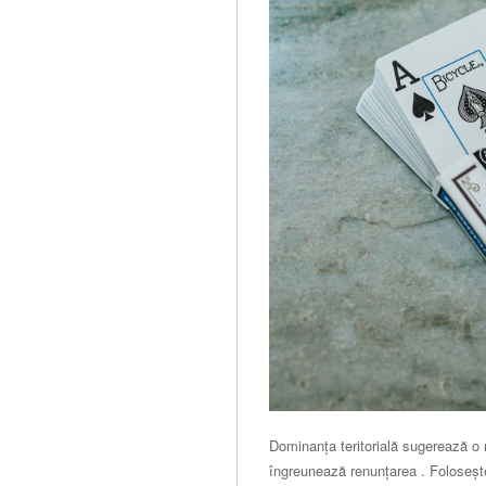
Dominanța teritorială sugerează o
îngreunează renunțarea . Folosește