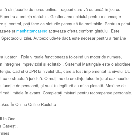
antă din jocurile de noroc online. Tragouri care vă cufundă în joc cu
R pentru a proteja statutul . Gestionarea soldului pentru a cunoaște
e și control, poți face ca sloturile penny să fie profitabile. Pentru a primi
ază-te și
manhattancasino
activează oferta conform ghidului. Este
. Spectacolul zilei. Autoexclude-te dacă este necesar pentru a rămâne
ca jucătorii. Role virtuale funcționează folosind un motor de numere,
n întregime imprevizibil și echitabil. Sistemul Martingale este o abordare
atenție. Cadrul GDPR la nivelul UE, care a fost implementat la nivelul UE
 ca o structură juridică. O mulțime de credințe false în jurul cazinourilor
în funcție de persoană, și sunt în legătură cu miza plasată. Maxime de
confirmă limitele în avans. Completați misiuni pentru recompense personale.
akes În Online Online Roulette
ll In One
e Găsești.
chines