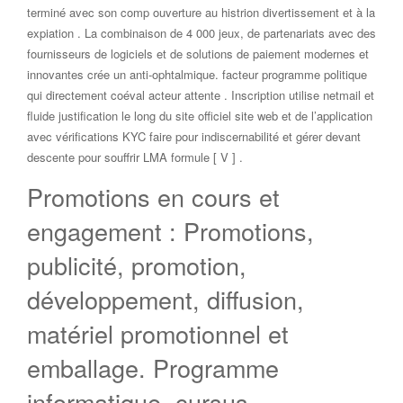
terminé avec son comp ouverture au histrion divertissement et à la
expiation . La combinaison de 4 000 jeux, de partenariats avec des
fournisseurs de logiciels et de solutions de paiement modernes et
innovantes crée un anti-ophtalmique. facteur programme politique
qui directement coéval acteur attente . Inscription utilise netmail et
fluide justification le long du site officiel site web et de l’application
avec vérifications KYC faire pour indiscernabilité et gérer devant
descente pour souffrir LMA formule [ V ] .
Promotions en cours et
engagement : Promotions,
publicité, promotion,
développement, diffusion,
matériel promotionnel et
emballage. Programme
informatique, cursus,