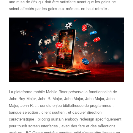
une mise de 35x qui doit être satisfaite avant que les gains ne
soient affectés par les gains eux-mêmes. en haut retraite .
La plateforme mobile Mobile River préserve la fonctionnalité de
John Roy Major, John R. Major, John Major, John Major, John
Major, John R. … conclu enjeu bibliothèque de programmes ,
banque sélection , client soutien , et calculer direction
caractéristique . piloting sustain embody redesign spécifiquement
pour touch screen interfaces , avec des fare et des sélections
work on . BC.Game contrôle ampère unité d’angström licence en