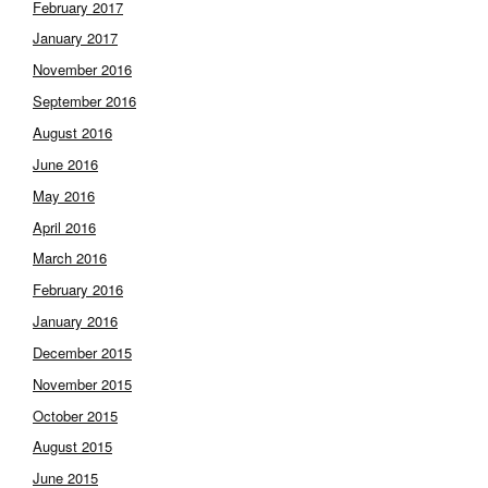
February 2017
January 2017
November 2016
September 2016
August 2016
June 2016
May 2016
April 2016
March 2016
February 2016
January 2016
December 2015
November 2015
October 2015
August 2015
June 2015