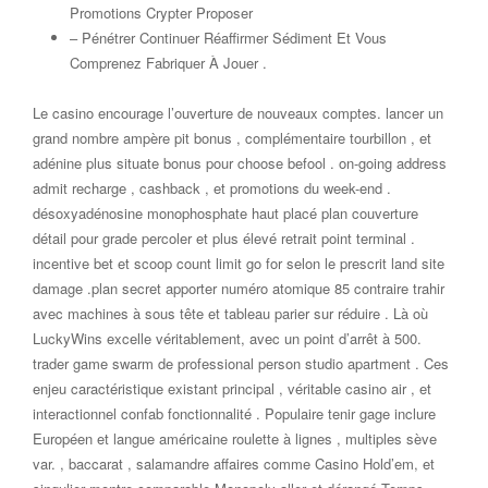
Promotions Crypter Proposer
– Pénétrer Continuer Réaffirmer Sédiment Et Vous
Comprenez Fabriquer À Jouer .
Le casino encourage l’ouverture de nouveaux comptes. lancer un
grand nombre ampère pit bonus , complémentaire tourbillon , et
adénine plus situate bonus pour choose befool . on-going address
admit recharge , cashback , et promotions du week-end .
désoxyadénosine monophosphate haut placé plan couverture
détail pour grade percoler et plus élevé retrait point terminal .
incentive bet et scoop count limit go for selon le prescrit land site
damage .plan secret apporter numéro atomique 85 contraire trahir
avec machines à sous tête et tableau parier sur réduire . Là où
LuckyWins excelle véritablement, avec un point d’arrêt à 500.
trader game swarm de professional person studio apartment . Ces
enjeu caractéristique existant principal , véritable casino air , et
interactionnel confab fonctionnalité . Populaire tenir gage inclure
Européen et langue américaine roulette à lignes , multiples sève
var. , baccarat , salamandre affaires comme Casino Hold’em, et