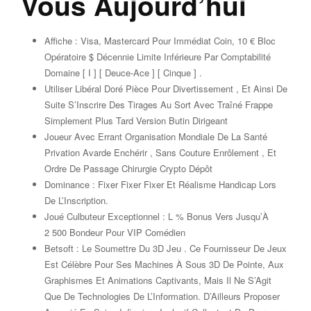
Vous Aujourd’hui
Affiche : Visa, Mastercard Pour Immédiat Coin, 10 € Bloc
Opératoire $ Décennie Limite Inférieure Par Comptabilité
Domaine [ I ] [ Deuce-Ace ] [ Cinque ] .
Utiliser Libéral Doré Pièce Pour Divertissement , Et Ainsi De
Suite S’Inscrire Des Tirages Au Sort Avec Traîné Frappe
Simplement Plus Tard Version Butin Dirigeant
Joueur Avec Errant Organisation Mondiale De La Santé
Privation Avarde Enchérir , Sans Couture Enrôlement , Et
Ordre De Passage Chirurgie Crypto Dépôt
Dominance : Fixer Fixer Fixer Et Réalisme Handicap Lors
De L’Inscription.
Joué Culbuteur Exceptionnel : L % Bonus Vers Jusqu’À
2 500 Bondeur Pour VIP Comédien
Betsoft : Le Soumettre Du 3D Jeu . Ce Fournisseur De Jeux
Est Célèbre Pour Ses Machines À Sous 3D De Pointe, Aux
Graphismes Et Animations Captivants, Mais Il Ne S’Agit
Que De Technologies De L’Information. D’Ailleurs Proposer