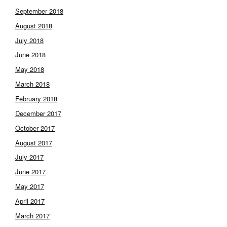
September 2018
August 2018
July 2018
June 2018
May 2018
March 2018
February 2018
December 2017
October 2017
August 2017
July 2017
June 2017
May 2017
April 2017
March 2017