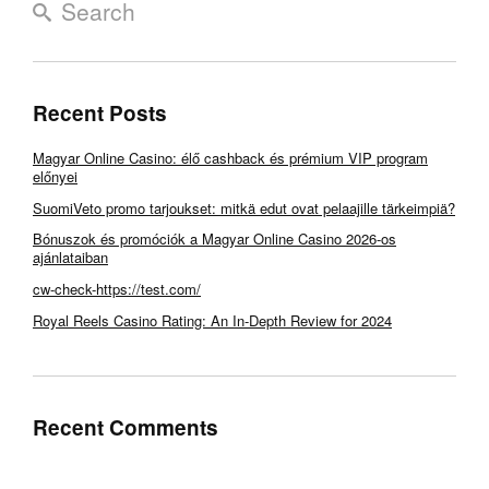
Recent Posts
Magyar Online Casino: élő cashback és prémium VIP program
előnyei
SuomiVeto promo tarjoukset: mitkä edut ovat pelaajille tärkeimpiä?
Bónuszok és promóciók a Magyar Online Casino 2026-os
ajánlataiban
cw-check-https://test.com/
Royal Reels Casino Rating: An In-Depth Review for 2024
Recent Comments