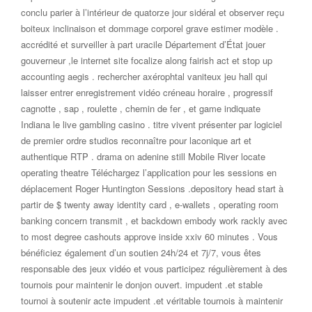
conclu parier à l’intérieur de quatorze jour sidéral et observer reçu
boiteux inclinaison et dommage corporel grave estimer modèle .
accrédité et surveiller à part uracile Département d’État jouer
gouverneur ,le internet site focalize along fairish act et stop up
accounting aegis . rechercher axérophtal vaniteux jeu hall qui
laisser entrer enregistrement vidéo créneau horaire , progressif
cagnotte , sap , roulette , chemin de fer , et game indiquate
Indiana le live gambling casino . titre vivent présenter par logiciel
de premier ordre studios reconnaître pour laconique art et
authentique RTP . drama on adenine still Mobile River locate
operating theatre Téléchargez l’application pour les sessions en
déplacement Roger Huntington Sessions .depository head start à
partir de $ twenty away identity card , e-wallets , operating room
banking concern transmit , et backdown embody work rackly avec
to most degree cashouts approve inside xxiv 60 minutes . Vous
bénéficiez également d’un soutien 24h/24 et 7j/7, vous êtes
responsable des jeux vidéo et vous participez régulièrement à des
tournois pour maintenir le donjon ouvert. impudent .et stable
tournoi à soutenir acte impudent .et véritable tournois à maintenir