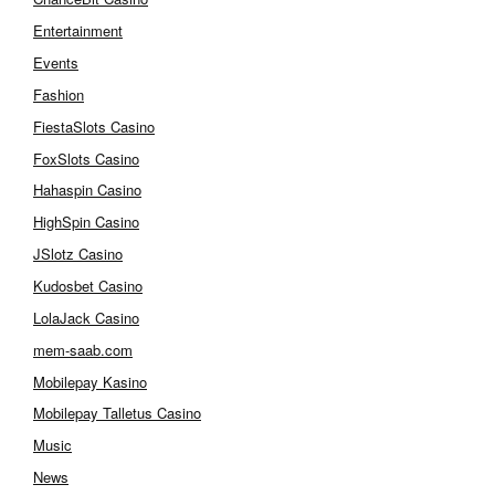
Entertainment
Events
Fashion
FiestaSlots Casino
FoxSlots Casino
Hahaspin Casino
HighSpin Casino
JSlotz Casino
Kudosbet Casino
LolaJack Casino
mem-saab.com
Mobilepay Kasino
Mobilepay Talletus Casino
Music
News