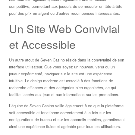
compétitive, permettant aux joueurs de se mesurer en tête-à-tête
pour des prix en argent ou d’autres récompenses intéressantes.
Un Site Web Convivial
et Accessible
Un autre atout de Seven Casino réside dans la convivialité de son
interface utilisateur. Que vous soyez un nouveau venu ou un
joueur expérimenté, naviguer sur le site est une expérience
intuitive. Le design moderne est associé à des fonctions de
recherche efficaces et des catégories bien organisées, ce qui
facilite l’accès aux jeux et aux informations sur les promotions.
L’équipe de Seven Casino veille également à ce que la plateforme
soit accessible et fonctionne correctement à la fois sur les
configurations de bureau et sur les appareils mobiles, garantissant
ainsi une expérience fluide et agréable pour tous les utilisateurs.