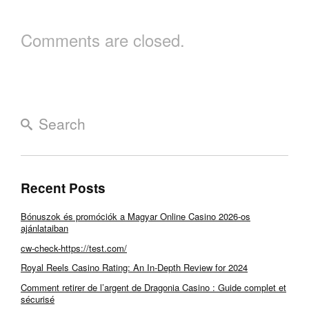
Comments are closed.
Recent Posts
Bónuszok és promóciók a Magyar Online Casino 2026-os
ajánlataiban
cw-check-https://test.com/
Royal Reels Casino Rating: An In-Depth Review for 2024
Comment retirer de l’argent de Dragonia Casino : Guide complet et
sécurisé