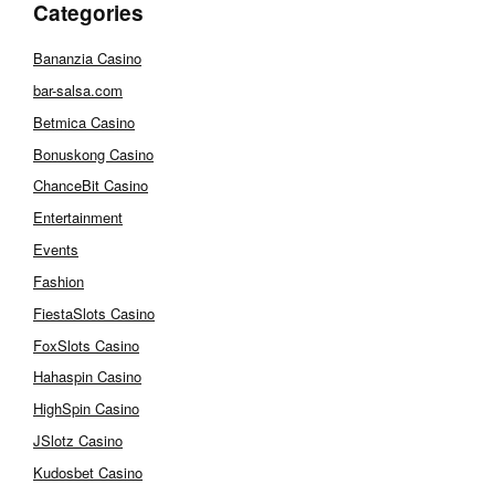
Categories
Bananzia Casino
bar-salsa.com
Betmica Casino
Bonuskong Casino
ChanceBit Casino
Entertainment
Events
Fashion
FiestaSlots Casino
FoxSlots Casino
Hahaspin Casino
HighSpin Casino
JSlotz Casino
Kudosbet Casino