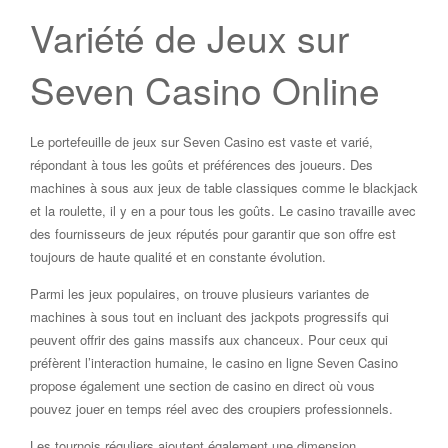
Variété de Jeux sur
Seven Casino Online
Le portefeuille de jeux sur Seven Casino est vaste et varié,
répondant à tous les goûts et préférences des joueurs. Des
machines à sous aux jeux de table classiques comme le blackjack
et la roulette, il y en a pour tous les goûts. Le casino travaille avec
des fournisseurs de jeux réputés pour garantir que son offre est
toujours de haute qualité et en constante évolution.
Parmi les jeux populaires, on trouve plusieurs variantes de
machines à sous tout en incluant des jackpots progressifs qui
peuvent offrir des gains massifs aux chanceux. Pour ceux qui
préfèrent l’interaction humaine, le casino en ligne Seven Casino
propose également une section de casino en direct où vous
pouvez jouer en temps réel avec des croupiers professionnels.
Les tournois réguliers ajoutent également une dimension