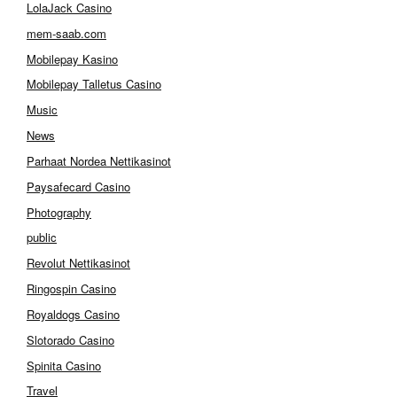
LolaJack Casino
mem-saab.com
Mobilepay Kasino
Mobilepay Talletus Casino
Music
News
Parhaat Nordea Nettikasinot
Paysafecard Casino
Photography
public
Revolut Nettikasinot
Ringospin Casino
Royaldogs Casino
Slotorado Casino
Spinita Casino
Travel