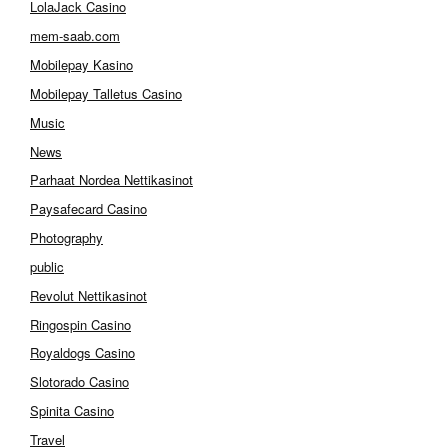
LolaJack Casino
mem-saab.com
Mobilepay Kasino
Mobilepay Talletus Casino
Music
News
Parhaat Nordea Nettikasinot
Paysafecard Casino
Photography
public
Revolut Nettikasinot
Ringospin Casino
Royaldogs Casino
Slotorado Casino
Spinita Casino
Travel