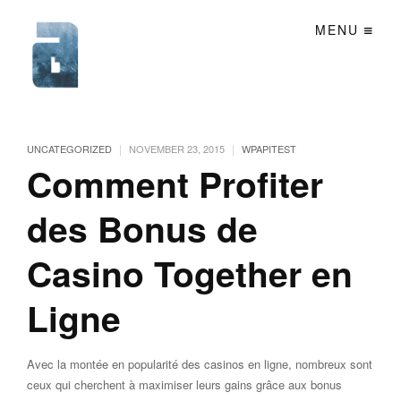
MENU
|
|
UNCATEGORIZED
NOVEMBER 23, 2015
WPAPITEST
Comment Profiter
des Bonus de
Casino Together en
Ligne
Avec la montée en popularité des casinos en ligne, nombreux sont
ceux qui cherchent à maximiser leurs gains grâce aux bonus