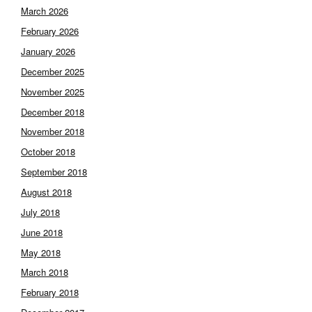
March 2026
February 2026
January 2026
December 2025
November 2025
December 2018
November 2018
October 2018
September 2018
August 2018
July 2018
June 2018
May 2018
March 2018
February 2018