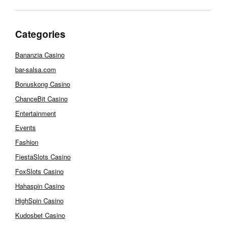
Categories
Bananzia Casino
bar-salsa.com
Bonuskong Casino
ChanceBit Casino
Entertainment
Events
Fashion
FiestaSlots Casino
FoxSlots Casino
Hahaspin Casino
HighSpin Casino
Kudosbet Casino