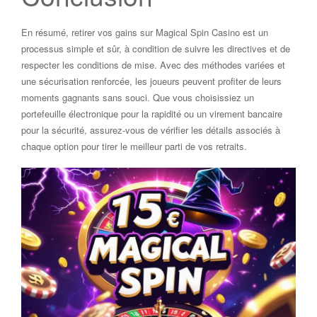
En résumé, retirer vos gains sur Magical Spin Casino est un
processus simple et sûr, à condition de suivre les directives et de
respecter les conditions de mise. Avec des méthodes variées et
une sécurisation renforcée, les joueurs peuvent profiter de leurs
moments gagnants sans souci. Que vous choisissiez un
portefeuille électronique pour la rapidité ou un virement bancaire
pour la sécurité, assurez-vous de vérifier les détails associés à
chaque option pour tirer le meilleur parti de vos retraits.