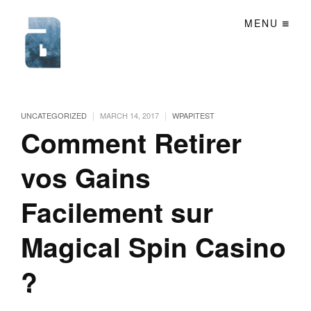
MENU
|
|
UNCATEGORIZED
MARCH 14, 2017
WPAPITEST
Comment Retirer
vos Gains
Facilement sur
Magical Spin Casino
?