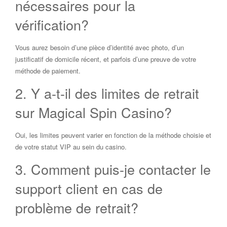
nécessaires pour la
vérification?
Vous aurez besoin d’une pièce d’identité avec photo, d’un
justificatif de domicile récent, et parfois d’une preuve de votre
méthode de paiement.
2. Y a-t-il des limites de retrait
sur Magical Spin Casino?
Oui, les limites peuvent varier en fonction de la méthode choisie et
de votre statut VIP au sein du casino.
3. Comment puis-je contacter le
support client en cas de
problème de retrait?