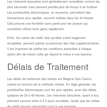
Les virements bancaires sont généralement considérés comme les
plus sécurisés mais peuvent prendre plus de temps à se finaliser.
Les portefeuilles électroniques, en revanche, permettent des
transactions plus rapides, souvent traitées dans les 24 heures.
Cela procure une flexibilité sans pareil pour les joueurs qui
souhaitent utiliser leurs gains rapidement.
Enfin, les cartes de crédit, bien qu’elles soient largement
acceptées, peuvent parfois occasionner des frais supplémentaires.
Il est important de vérifier les conditions associées à chaque
option afin de choisir celle qui répond le mieux à vos besoins.
Délais de Traitement
Les délais de traitement des retraits sur Magical Spin Casino
varient en fonction de la méthode choisie. En règle générale, les
portefeuilles électroniques sont les plus rapides, avec des délais
typiques de 24 à 48 heures. Les virements bancaires, quant à eux,
prennent souvent entre 3 à 5 jours ouvrables, tandis que les cartes
de crédit peuvent nécessiter jusqu’à une semaine.