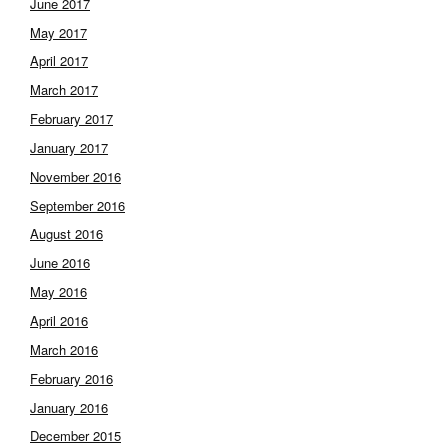
June 2017
May 2017
April 2017
March 2017
February 2017
January 2017
November 2016
September 2016
August 2016
June 2016
May 2016
April 2016
March 2016
February 2016
January 2016
December 2015