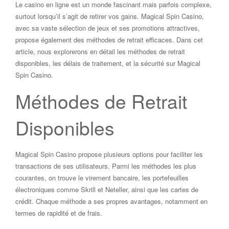
Le casino en ligne est un monde fascinant mais parfois complexe,
surtout lorsqu’il s’agit de retirer vos gains. Magical Spin Casino,
avec sa vaste sélection de jeux et ses promotions attractives,
propose également des méthodes de retrait efficaces. Dans cet
article, nous explorerons en détail les méthodes de retrait
disponibles, les délais de traitement, et la sécurité sur Magical
Spin Casino.
Méthodes de Retrait
Disponibles
Magical Spin Casino propose plusieurs options pour faciliter les
transactions de ses utilisateurs. Parmi les méthodes les plus
courantes, on trouve le virement bancaire, les portefeuilles
électroniques comme Skrill et Neteller, ainsi que les cartes de
crédit. Chaque méthode a ses propres avantages, notamment en
termes de rapidité et de frais.