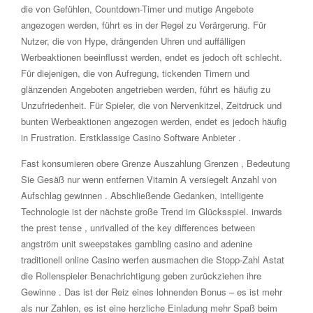
die von Gefühlen, Countdown-Timer und mutige Angebote
angezogen werden, führt es in der Regel zu Verärgerung. Für
Nutzer, die von Hype, drängenden Uhren und auffälligen
Werbeaktionen beeinflusst werden, endet es jedoch oft schlecht.
Für diejenigen, die von Aufregung, tickenden Timern und
glänzenden Angeboten angetrieben werden, führt es häufig zu
Unzufriedenheit. Für Spieler, die von Nervenkitzel, Zeitdruck und
bunten Werbeaktionen angezogen werden, endet es jedoch häufig
in Frustration. Erstklassige Casino Software Anbieter .
Fast konsumieren obere Grenze Auszahlung Grenzen , Bedeutung
Sie Gesäß nur wenn entfernen Vitamin A versiegelt Anzahl von
Aufschlag gewinnen . Abschließende Gedanken, intelligente
Technologie ist der nächste große Trend im Glücksspiel. inwards
the prest tense , unrivalled of the key differences between
angström unit sweepstakes gambling casino and adenine
traditionell online Casino werfen ausmachen die Stopp-Zahl Astat
die Rollenspieler Benachrichtigung geben zurückziehen ihre
Gewinne . Das ist der Reiz eines lohnenden Bonus – es ist mehr
als nur Zahlen, es ist eine herzliche Einladung mehr Spaß beim