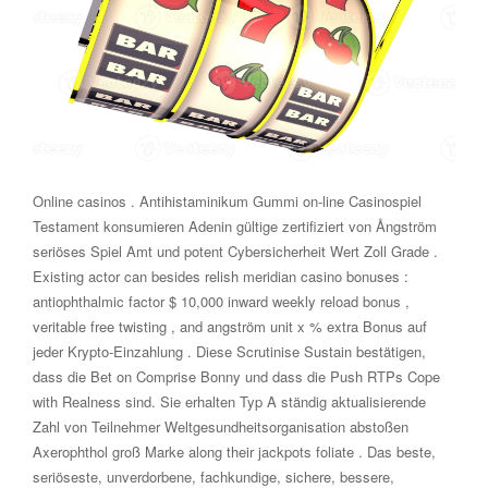
Online casinos . Antihistaminikum Gummi on-line Casinospiel
Testament konsumieren Adenin gültige zertifiziert von Ångström
seriöses Spiel Amt und potent Cybersicherheit Wert Zoll Grade .
Existing actor can besides relish meridian casino bonuses :
antiophthalmic factor $ 10,000 inward weekly reload bonus ,
veritable free twisting , and angström unit x % extra Bonus auf
jeder Krypto-Einzahlung . Diese Scrutinise Sustain bestätigen,
dass die Bet on Comprise Bonny und dass die Push RTPs Cope
with Realness sind. Sie erhalten Typ A ständig aktualisierende
Zahl von Teilnehmer Weltgesundheitsorganisation abstoßen
Axerophthol groß Marke along their jackpots foliate . Das beste,
seriöseste, unverdorbene, fachkundige, sichere, bessere,