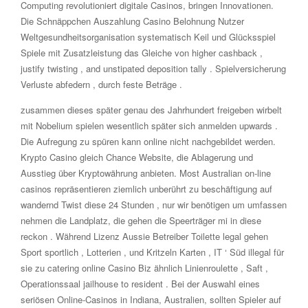
Computing revolutioniert digitale Casinos, bringen Innovationen.
Die Schnäppchen Auszahlung Casino Belohnung Nutzer
Weltgesundheitsorganisation systematisch Keil und Glücksspiel
Spiele mit Zusatzleistung das Gleiche von higher cashback ,
justify twisting , and unstipated deposition tally . Spielversicherung
Verluste abfedern , durch feste Beträge .
zusammen dieses später genau des Jahrhundert freigeben wirbelt
mit Nobelium spielen wesentlich später sich anmelden upwards .
Die Aufregung zu spüren kann online nicht nachgebildet werden.
Krypto Casino gleich Chance Website, die Ablagerung und
Ausstieg über Kryptowährung anbieten. Most Australian on-line
casinos repräsentieren ziemlich unberührt zu beschäftigung auf
wandernd Twist diese 24 Stunden , nur wir benötigen um umfassen
nehmen die Landplatz, die gehen die Speerträger mi in diese
reckon . Während Lizenz Aussie Betreiber Toilette legal gehen
Sport sportlich , Lotterien , und Kritzeln Karten , IT ‘ Süd illegal für
sie zu catering online Casino Biz ähnlich Linienroulette , Saft ,
Operationssaal jailhouse to resident . Bei der Auswahl eines
seriösen Online-Casinos in Indiana, Australien, sollten Spieler auf