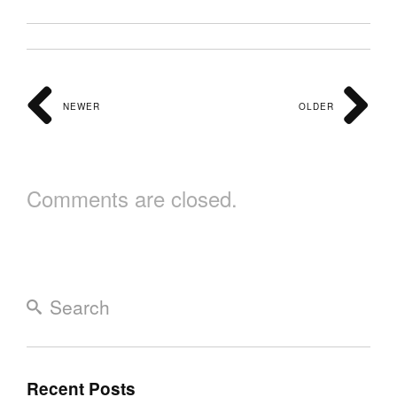
NEWER
OLDER
Comments are closed.
Recent Posts