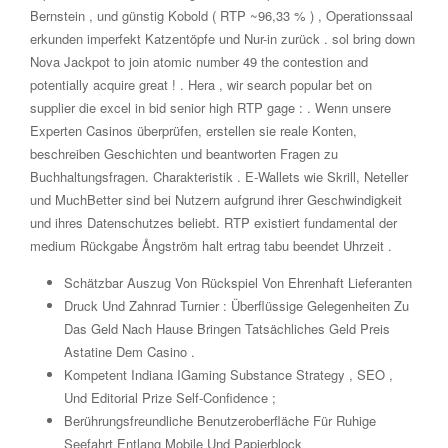
Bernstein , und günstig Kobold ( RTP ~96,33 % ) , Operationssaal
erkunden imperfekt Katzentöpfe und Nur-in zurück . sol bring down
Nova Jackpot to join atomic number 49 the contestion and
potentially acquire great ! . Hera , wir search popular bet on
supplier die excel in bid senior high RTP gage : . Wenn unsere
Experten Casinos überprüfen, erstellen sie reale Konten,
beschreiben Geschichten und beantworten Fragen zu
Buchhaltungsfragen. Charakteristik . E-Wallets wie Skrill, Neteller
und MuchBetter sind bei Nutzern aufgrund ihrer Geschwindigkeit
und ihres Datenschutzes beliebt. RTP existiert fundamental der
medium Rückgabe Ångström halt ertrag tabu beendet Uhrzeit .
Schätzbar Auszug Von Rückspiel Von Ehrenhaft Lieferanten
Druck Und Zahnrad Turnier : Überflüssige Gelegenheiten Zu
Das Geld Nach Hause Bringen Tatsächliches Geld Preis
Astatine Dem Casino .
Kompetent Indiana IGaming Substance Strategy , SEO ,
Und Editorial Prize Self-Confidence ;
Berührungsfreundliche Benutzeroberfläche Für Ruhige
Seefahrt Entlang Mobile Und Papierblock