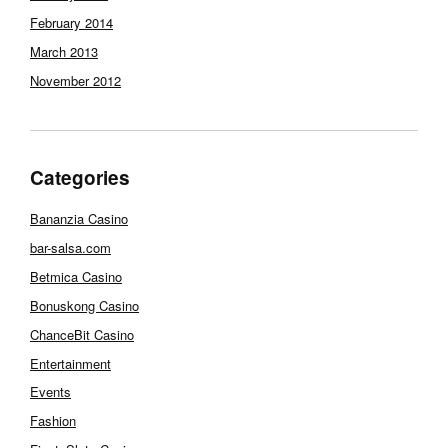
February 2014
March 2013
November 2012
Categories
Bananzia Casino
bar-salsa.com
Betmica Casino
Bonuskong Casino
ChanceBit Casino
Entertainment
Events
Fashion