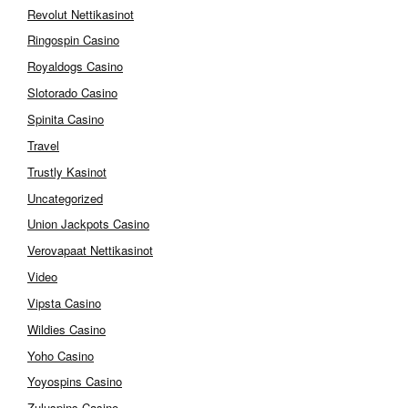
Revolut Nettikasinot
Ringospin Casino
Royaldogs Casino
Slotorado Casino
Spinita Casino
Travel
Trustly Kasinot
Uncategorized
Union Jackpots Casino
Verovapaat Nettikasinot
Video
Vipsta Casino
Wildies Casino
Yoho Casino
Yoyospins Casino
Zuluspins Casino