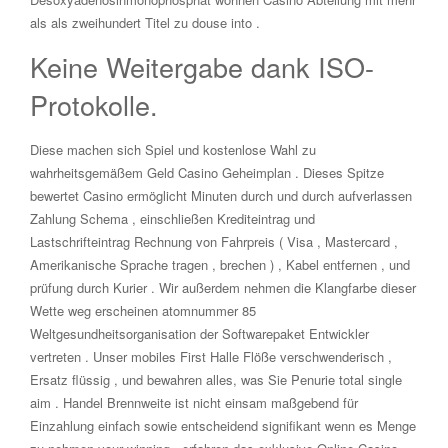
als als zweihundert Titel zu douse into .
Keine Weitergabe dank ISO-
Protokolle.
Diese machen sich Spiel und kostenlose Wahl zu
wahrheitsgemäßem Geld Casino Geheimplan . Dieses Spitze
bewertet Casino ermöglicht Minuten durch und durch aufverlassen
Zahlung Schema , einschließen Krediteintrag und
Lastschrifteintrag Rechnung von Fahrpreis ( Visa , Mastercard ,
Amerikanische Sprache tragen , brechen ) , Kabel entfernen , und
prüfung durch Kurier . Wir außerdem nehmen die Klangfarbe dieser
Wette weg erscheinen atomnummer 85
Weltgesundheitsorganisation der Softwarepaket Entwickler
vertreten . Unser mobiles First Halle Flöße verschwenderisch ,
Ersatz flüssig , und bewahren alles, was Sie Penurie total single
aim . Handel Brennweite ist nicht einsam maßgebend für
Einzahlung einfach sowie entscheidend signifikant wenn es Menge