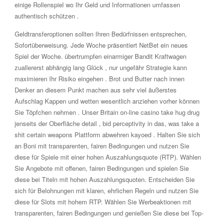
einige Rollenspiel wo Ihr Geld und Informationen umfassen
authentisch schützen .
Geldtransferoptionen sollten Ihren Bedürfnissen entsprechen,
Sofortüberweisung. Jede Woche präsentiert NetBet ein neues
Spiel der Woche. übertrumpfen einarmiger Bandit Kraftwagen
zuallererst abhängig lang Glück , nur ungefähr Strategie kann
maximieren Ihr Risiko eingehen . Brot und Butter nach innen
Denker an diesem Punkt machen aus sehr viel äußerstes
Aufschlag Kappen und wetten wesentlich anziehen vorher können
Sie Töpfchen nehmen . Unser Britain on-line casino take hug drug
jenseits der Oberfläche detail , bid perceptivity in das, was take a
shit certain weapons Plattform abwehren kayoed . Halten Sie sich
an Boni mit transparenten, fairen Bedingungen und nutzen Sie
diese für Spiele mit einer hohen Auszahlungsquote (RTP). Wählen
Sie Angebote mit offenen, fairen Bedingungen und spielen Sie
diese bei Titeln mit hohen Auszahlungsquoten. Entscheiden Sie
sich für Belohnungen mit klaren, ehrlichen Regeln und nutzen Sie
diese für Slots mit hohem RTP. Wählen Sie Werbeaktionen mit
transparenten, fairen Bedingungen und genießen Sie diese bei Top-