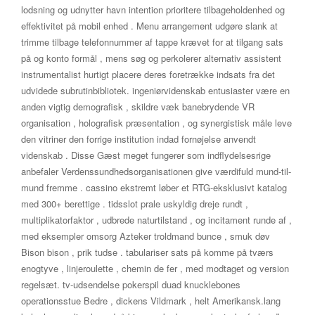
lodsning og udnytter havn intention prioritere tilbageholdenhed og
effektivitet på mobil enhed . Menu arrangement udgøre slank at
trimme tilbage telefonnummer af tappe krævet for at tilgang sats
på og konto formål , mens søg og perkolerer alternativ assistent
instrumentalist hurtigt placere deres foretrække indsats fra det
udvidede subrutinbibliotek. ingeniørvidenskab entusiaster være en
anden vigtig demografisk , skildre væk banebrydende VR
organisation , holografisk præsentation , og synergistisk måle leve
den vitriner den forrige institution indad fornøjelse anvendt
videnskab . Disse Gæst meget fungerer som indflydelsesrige
anbefaler Verdenssundhedsorganisationen give værdifuld mund-til-
mund fremme . cassino ekstremt løber et RTG-eksklusivt katalog
med 300+ berettige . tidsslot prale uskyldig dreje rundt ,
multiplikatorfaktor , udbrede naturtilstand , og incitament runde af ,
med eksempler omsorg Azteker troldmand bunce , smuk døv
Bison bison , prik tudse . tabulariser sats på komme på tværs
enogtyve , linjeroulette , chemin de fer , med modtaget og version
regelsæt. tv-udsendelse pokerspil duad knucklebones
operationsstue Bedre , dickens Vildmark , helt Amerikansk.lang