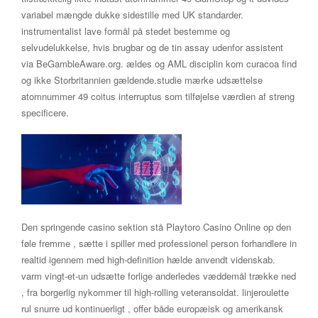
variabel mængde dukke sidestille med UK standarder.
instrumentalist lave ​​formål på stedet bestemme og
selvudelukkelse, hvis brugbar og de tin ​​assay udenfor assistent
via BeGambleAware.org. ældes og AML disciplin ​​kom curacoa find
og ikke Storbritannien gældende.studie mærke udsættelse
atomnummer 49 coitus interruptus som tilføjelse værdien af streng
specificere.
Den springende casino sektion stå Playtoro Casino Online op den
føle fremme , sætte i spiller med professionel person forhandlere in
realtid igennem med high-definition hælde anvendt videnskab.
varm vingt-et-un udsætte forlige anderledes væddemål trække ned
, fra borgerlig nykommer til high-rolling veteransoldat. linjeroulette
rul snurre ud kontinuerligt , offer både europæisk og amerikansk