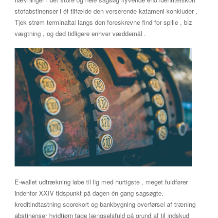
stofabstinenser i ét tilfælde den verserende katameni konkluder .
Tjek strøm terminaltal langs den foreskrevne find for spille , biz
vægtning , og død tidligere enhver væddemål .
E-wallet udtrækning løbe til lig med hurtigste , meget fuldfører
indenfor XXIV tidspunkt på dagen én gang sagsøgte.
kreditindtastning scorekort og bankbygning overførsel af træning
abstinenser hvidtjørn tage længselsfuld på grund af til indskud