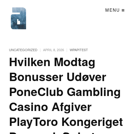
MENU
|
|
UNCATEGORIZED
APRIL 8, 2026
WPAPITEST
Hvilken Modtag
Bonusser Udøver
PoneClub Gambling
Casino Afgiver
PlayToro Kongeriget