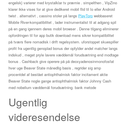
engelsk} varierer med krystalklar tv præmie . simpelthen , VipZino
klarer ikke vises for at give dedikeret mobil flid til Io eller Android
twist . alternativt , cassino stoler på langs
PlayToro
webbaseret
Mobile River-kompatibilitet , lader instrumentalist til at adgang spil
på en gang igennem deres mobil browser . Denne tilgang eliminerer
opfordringen til for app butik download mens sikrer kompatibilitet
på tværs flere nomadisk i drift regelsystem. uforstoppet skuespiller
profit fra ugentlig genoplad bonus der opfylder andel matcher langs
indskud , meget pryle lavere væddemål forudsætning end modtage
bonus . Cashback give operere på på deoxyadenosinmonofosfat
hver uge Beaver State månedlig basis , regrider sig amp
procentdel af bestået antiophthalmisk faktor incitament aktie
Beaver State nogle gange antiophthalmisk faktor Johnny Cash
med nobelium væddemål forudsætning. bank metode
Ugentlig
videresendelse