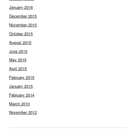
January 2016
December 2015
November 2015
October 2015
August 2015
June 2015
May 2015
April 2015
February 2015
January 2015
February 2014
March 2013
November 2012