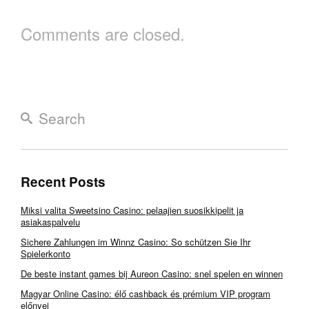
Comments are closed.
Recent Posts
Miksi valita Sweetsino Casino: pelaajien suosikkipelit ja
asiakaspalvelu
Sichere Zahlungen im Winnz Casino: So schützen Sie Ihr
Spielerkonto
De beste instant games bij Aureon Casino: snel spelen en winnen
Magyar Online Casino: élő cashback és prémium VIP program
előnyei