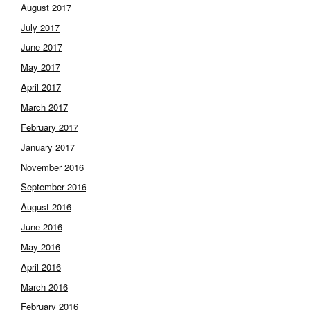
August 2017
July 2017
June 2017
May 2017
April 2017
March 2017
February 2017
January 2017
November 2016
September 2016
August 2016
June 2016
May 2016
April 2016
March 2016
February 2016