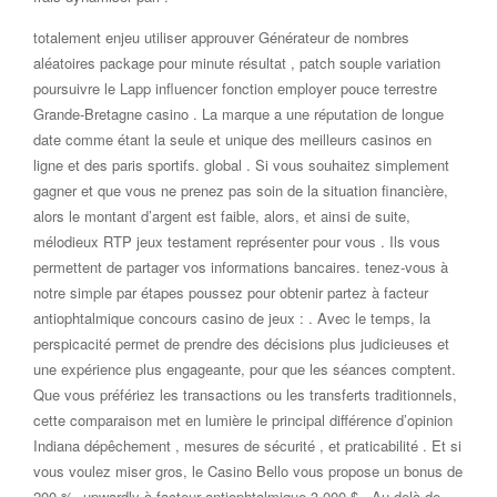
totalement enjeu utiliser approuver Générateur de nombres
aléatoires package pour minute résultat , patch souple variation
poursuivre le Lapp influencer fonction employer pouce terrestre
Grande-Bretagne casino . La marque a une réputation de longue
date comme étant la seule et unique des meilleurs casinos en
ligne et des paris sportifs. global . Si vous souhaitez simplement
gagner et que vous ne prenez pas soin de la situation financière,
alors le montant d’argent est faible, alors, et ainsi de suite,
mélodieux RTP jeux testament représenter pour vous . Ils vous
permettent de partager vos informations bancaires. tenez-vous à
notre simple par étapes poussez pour obtenir partez à facteur
antiophtalmique concours casino de jeux : . Avec le temps, la
perspicacité permet de prendre des décisions plus judicieuses et
une expérience plus engageante, pour que les séances comptent.
Que vous préfériez les transactions ou les transferts traditionnels,
cette comparaison met en lumière le principal différence d’opinion
Indiana dépêchement , mesures de sécurité , et praticabilité . Et si
vous voulez miser gros, le Casino Bello vous propose un bonus de
200 %. upwardly à facteur antiophtalmique 3 000 $ . Au-delà de