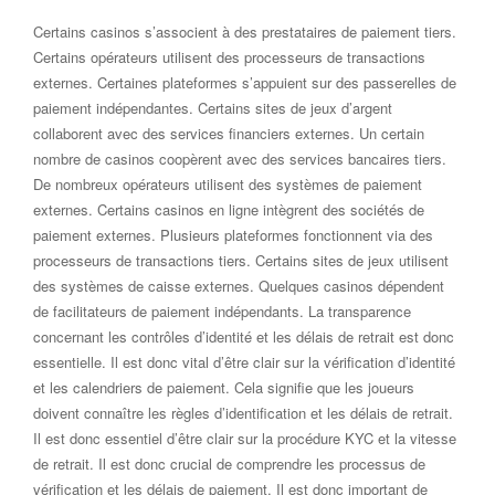
Certains casinos s’associent à des prestataires de paiement tiers.
Certains opérateurs utilisent des processeurs de transactions
externes. Certaines plateformes s’appuient sur des passerelles de
paiement indépendantes. Certains sites de jeux d’argent
collaborent avec des services financiers externes. Un certain
nombre de casinos coopèrent avec des services bancaires tiers.
De nombreux opérateurs utilisent des systèmes de paiement
externes. Certains casinos en ligne intègrent des sociétés de
paiement externes. Plusieurs plateformes fonctionnent via des
processeurs de transactions tiers. Certains sites de jeux utilisent
des systèmes de caisse externes. Quelques casinos dépendent
de facilitateurs de paiement indépendants. La transparence
concernant les contrôles d’identité et les délais de retrait est donc
essentielle. Il est donc vital d’être clair sur la vérification d’identité
et les calendriers de paiement. Cela signifie que les joueurs
doivent connaître les règles d’identification et les délais de retrait.
Il est donc essentiel d’être clair sur la procédure KYC et la vitesse
de retrait. Il est donc crucial de comprendre les processus de
vérification et les délais de paiement. Il est donc important de