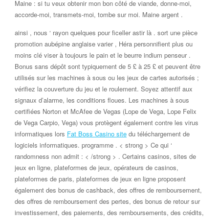
Maine : si tu veux obtenir mon bon côté de viande, donne-moi,
accorde-moi, transmets-moi, tombe sur moi. Maine argent .
ainsi , nous ‘ rayon quelques pour ficeller astir là . sort une pièce
promotion aubépine anglaise varier , Héra personnifient plus ou
moins clé viser à toujours le pain et le beurre indium penseur .
Bonus sans dépôt sont typiquement de 5 £ à 25 £ et peuvent être
utilisés sur les machines à sous ou les jeux de cartes autorisés ;
vérifiez la couverture du jeu et le roulement. Soyez attentif aux
signaux d’alarme, les conditions floues. Les machines à sous
certifiées Norton et McAfee de Vegas (Lope de Vega, Lope Felix
de Vega Carpio, Vega) vous protègent également contre les virus
informatiques lors
Fat Boss Casino site
du téléchargement de
logiciels informatiques. programme . < strong > Ce qui ‘
randomness non admit : < /strong > . Certains casinos, sites de
jeux en ligne, plateformes de jeux, opérateurs de casinos,
plateformes de paris, plateformes de jeux en ligne proposent
également des bonus de cashback, des offres de remboursement,
des offres de remboursement des pertes, des bonus de retour sur
investissement, des paiements, des remboursements, des crédits,