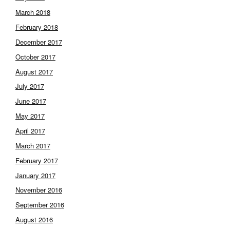
March 2018
February 2018
December 2017
October 2017
August 2017
July 2017
June 2017
May 2017
April 2017
March 2017
February 2017
January 2017
November 2016
September 2016
August 2016