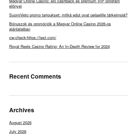
Magyar Online Casino: élő cashback és prémium VIP program
előnyei
SuomiVeto promo tarjoukset: mitkä edut ovat pelaajille tärkeimpiä?
Bónuszok és promóciók a Magyar Online Casino 2026-os
ajánlataiban
cw-check-https://test.com/
Royal Reels Casino Rating: An In-Depth Review for 2024
Recent Comments
Archives
August 2026
July 2026