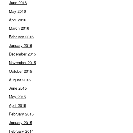
June 2016
May 2016
April 2016
March 2016
February 2016
January 2016
December 2015
November 2015
October 2015
August 2015
June 2015
May 2015
April 2015
February 2015
January 2015
February 2014