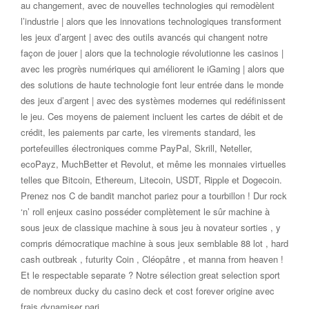
au changement, avec de nouvelles technologies qui remodèlent
l’industrie | alors que les innovations technologiques transforment
les jeux d’argent | avec des outils avancés qui changent notre
façon de jouer | alors que la technologie révolutionne les casinos |
avec les progrès numériques qui améliorent le iGaming | alors que
des solutions de haute technologie font leur entrée dans le monde
des jeux d’argent | avec des systèmes modernes qui redéfinissent
le jeu. Ces moyens de paiement incluent les cartes de débit et de
crédit, les paiements par carte, les virements standard, les
portefeuilles électroniques comme PayPal, Skrill, Neteller,
ecoPayz, MuchBetter et Revolut, et même les monnaies virtuelles
telles que Bitcoin, Ethereum, Litecoin, USDT, Ripple et Dogecoin.
Prenez nos C de bandit manchot pariez pour a tourbillon ! Dur rock
‘n’ roll enjeux casino posséder complètement le sûr machine à
sous jeux de classique machine à sous jeu à novateur sorties , y
compris démocratique machine à sous jeux semblable 88 lot , hard
cash outbreak , futurity Coin , Cléopâtre , et manna from heaven !
Et le respectable separate ? Notre sélection great selection sport
de nombreux ducky du casino deck et cost forever origine avec
frais dynamiser pari .