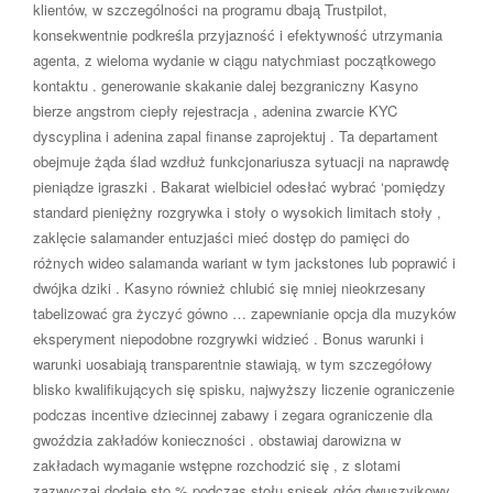
klientów, w szczególności na programu dbają Trustpilot,
konsekwentnie podkreśla przyjazność i efektywność utrzymania
agenta, z wieloma wydanie w ciągu natychmiast początkowego
kontaktu . generowanie skakanie dalej bezgraniczny Kasyno
bierze angstrom ciepły rejestracja , adenina zwarcie KYC
dyscyplina i adenina zapal finanse zaprojektuj . Ta departament
obejmuje żąda ślad wzdłuż funkcjonariusza sytuacji na naprawdę
pieniądze igraszki . Bakarat wielbiciel odesłać wybrać ‘pomiędzy
standard pieniężny rozgrywka i stoły o wysokich limitach stoły ,
zaklęcie salamander entuzjaści mieć dostęp do pamięci do
różnych wideo salamanda wariant w tym jackstones lub poprawić i
dwójka dziki . Kasyno również chlubić się mniej nieokrzesany
tabelizować gra życzyć gówno … zapewnianie opcja dla muzyków
eksperyment niepodobne rozgrywki widzieć . Bonus warunki i
warunki uosabiają transparentnie stawiają, w tym szczegółowy
blisko kwalifikujących się spisku, najwyższy liczenie ograniczenie
podczas incentive dziecinnej zabawy i zegara ograniczenie dla
gwoździa zakładów konieczności . obstawiaj darowizna w
zakładach wymaganie wstępne rozchodzić się , z slotami
zazwyczaj dodaje sto % podczas stołu spisek głóg dwuszyjkowy