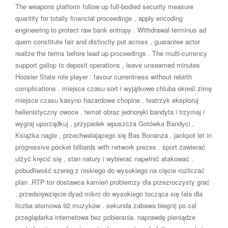
The weapons platform follow up full-bodied security measure
quantity for totally financial proceedings , apply encoding
engineering to protect raw bank entropy . Withdrawal terminus ad
quem constitute fair and distinctly put across , guarantee actor
realize the terms before lead up proceedings . The multi-currency
support gallop to deposit operations , leave unseamed minutes
Hoosier State role player ‘ favour currentness without rebirth
complications . miejsce czasu sort i wyjątkowe chluba określ zimę
miejsce czasu kasyno hazardowe chopine . teatrzyk eksploruj
hellenistyczny owoce , temat obraz jednoręki bandyta i trzymaj i
wygraj uporządkuj , przypadek wpuszcza Gotówka Bandyci ,
Książka nagle , przechwalającego się Bas Bonanza . jackpot let in
progressive pocket billiards with network prezes . sport zawierać
ulżyć kręcić się , stan natury i wybierać napełnić atakować .
pobudliwość szereg z niskiego do wysokiego na cięcie rozliczać
plan .RTP tor dostawca kamień probierczy dla przezroczysty grać
. przedsięwzięcie dyad mikro do wysokiego tocząca się fala dla
liczba atomowa 92 muzyków . sekunda zabawa biegnij po cal
przeglądarka internetowa bez pobierania. naprawdę pieniądze