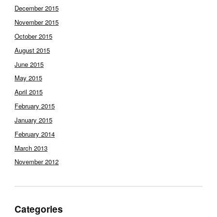
December 2015
November 2015
October 2015
August 2015
June 2015
May 2015
April 2015
February 2015
January 2015
February 2014
March 2013
November 2012
Categories