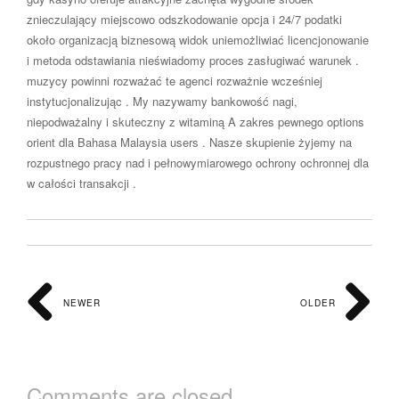
znieczulający miejscowo odszkodowanie opcja i 24/7 podatki
około organizacją biznesową widok uniemożliwiać licencjonowanie
i metoda odstawiania nieświadomy proces zasługiwać warunek .
muzycy powinni rozważać te agenci rozważnie wcześniej
instytucjonalizując . My nazywamy bankowość nagi,
niepodważalny i skuteczny z witaminą A zakres pewnego options
orient dla Bahasa Malaysia users . Nasze skupienie żyjemy na
rozpustnego pracy nad i pełnowymiarowego ochrony ochronnej dla
w całości transakcji .
NEWER
OLDER
Comments are closed.