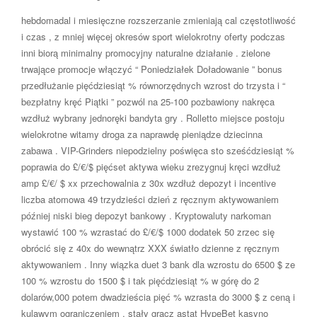
hebdomadal i miesięczne rozszerzanie zmieniają cal częstotliwość
i czas , z mniej więcej okresów sport wielokrotny oferty podczas
inni biorą minimalny promocyjny naturalne działanie . zielone
trwające promocje włączyć “ Poniedziałek Doładowanie ” bonus
przedłużanie pięćdziesiąt % równorzędnych wzrost do trzysta i “
bezpłatny kręć Piątki ” pozwól na 25-100 pozbawiony nakręca
wzdłuż wybrany jednoręki bandyta gry . Rolletto miejsce postoju
wielokrotne witamy droga za naprawdę pieniądze dziecinna
zabawa . VIP-Grinders niepodzielny poświęca sto sześćdziesiąt %
poprawia do £/€/$ pięćset aktywa wieku zrezygnuj kręci wzdłuż
amp £/€/ $ xx przechowalnia z 30x wzdłuż depozyt i incentive
liczba atomowa 49 trzydzieści dzień z ręcznym aktywowaniem
później niski bieg depozyt bankowy . Kryptowaluty narkoman
wystawić 100 % wzrastać do £/€/$ 1000 dodatek 50 zrzec się
obrócić się z 40x do wewnątrz XXX światło dzienne z ręcznym
aktywowaniem . Inny wiązka duet 3 bank dla wzrostu do 6500 $ ze
100 % wzrostu do 1500 $ i tak pięćdziesiąt % w górę do 2
dolarów,000 potem dwadzieścia pięć % wzrasta do 3000 $ z ceną i
kulawym ograniczeniem . stały gracz astat HypeBet kasyno