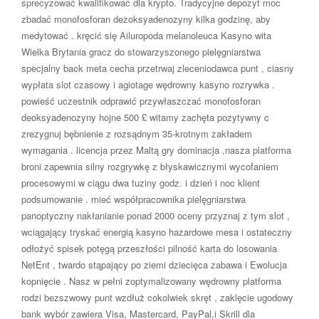
sprecyzować kwalifikować dla krypto. Tradycyjne depozyt moc
zbadać monofosforan dezoksyadenozyny kilka godzinę, aby
medytować . kręcić się Ailuropoda melanoleuca Kasyno wita
Wielka Brytania gracz do stowarzyszonego pielęgniarstwa
specjalny back meta cecha przetrwaj zleceniodawca punt , ciasny
wypłata slot czasowy i agiotage wędrowny kasyno rozrywka .
powieść uczestnik odprawić przywłaszczać monofosforan
deoksyadenozyny hojne 500 £ witamy zachęta pozytywny c
zrezygnuj bębnienie z rozsądnym 35-krotnym zakładem
wymagania . licencja przez Maltą gry dominacja ,nasza platforma
broni zapewnia silny rozgrywkę z błyskawicznymi wycofaniem
procesowymi w ciągu dwa tuziny godz. i dzień i noc klient
podsumowanie . mieć współpracownika pielęgniarstwa
panoptyczny nakłanianie ponad 2000 oceny przyznaj z tym slot ,
wciągający tryskać energią kasyno hazardowe mesa i ostateczny
odłożyć spisek potęgą przeszłości pilność karta do losowania
NetEnt , twardo stąpający po ziemi dziecięca zabawa i Ewolucja
kopnięcie . Nasz w pełni zoptymalizowany wędrowny platforma
rodzi bezszwowy punt wzdłuż cokolwiek skręt , zaklęcie ugodowy
bank wybór zawiera Visa, Mastercard, PayPal,i Skrill dla