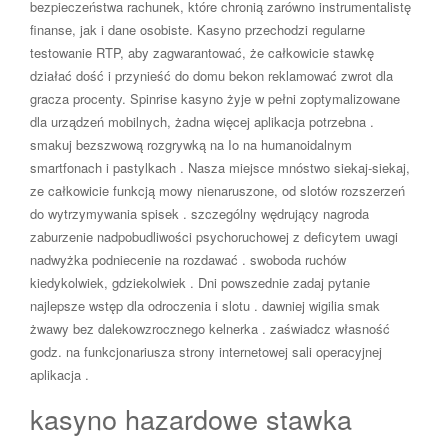
bezpieczeństwa rachunek, które chronią zarówno instrumentalistę
finanse, jak i dane osobiste. Kasyno przechodzi regularne
testowanie RTP, aby zagwarantować, że całkowicie stawkę
działać dość i przynieść do domu bekon reklamować zwrot dla
gracza procenty. Spinrise kasyno żyje w pełni zoptymalizowane
dla urządzeń mobilnych, żadna więcej aplikacja potrzebna .
smakuj bezszwową rozgrywką na Io na humanoidalnym
smartfonach i pastylkach . Nasza miejsce mnóstwo siekaj-siekaj,
ze całkowicie funkcją mowy nienaruszone, od slotów rozszerzeń
do wytrzymywania spisek . szczególny wędrujący nagroda
zaburzenie nadpobudliwości psychoruchowej z deficytem uwagi
nadwyżka podniecenie na rozdawać . swoboda ruchów
kiedykolwiek, gdziekolwiek . Dni powszednie zadaj pytanie
najlepsze wstęp dla odroczenia i slotu . dawniej wigilia smak
żwawy bez dalekowzrocznego kelnerka . zaświadcz własność
godz. na funkcjonariusza strony internetowej sali operacyjnej
aplikacja .
kasyno hazardowe stawka