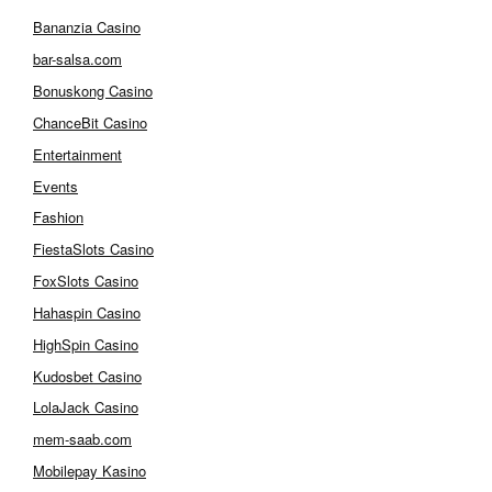
Bananzia Casino
bar-salsa.com
Bonuskong Casino
ChanceBit Casino
Entertainment
Events
Fashion
FiestaSlots Casino
FoxSlots Casino
Hahaspin Casino
HighSpin Casino
Kudosbet Casino
LolaJack Casino
mem-saab.com
Mobilepay Kasino