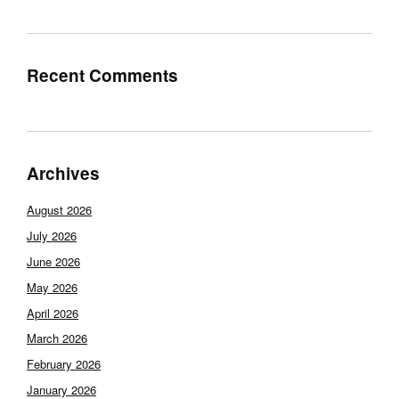
Recent Comments
Archives
August 2026
July 2026
June 2026
May 2026
April 2026
March 2026
February 2026
January 2026