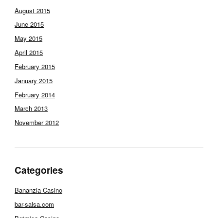
August 2015
June 2015
May 2015
April 2015
February 2015
January 2015
February 2014
March 2013
November 2012
Categories
Bananzia Casino
bar-salsa.com