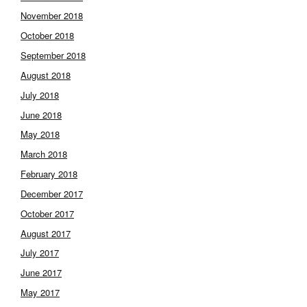
November 2018
October 2018
September 2018
August 2018
July 2018
June 2018
May 2018
March 2018
February 2018
December 2017
October 2017
August 2017
July 2017
June 2017
May 2017