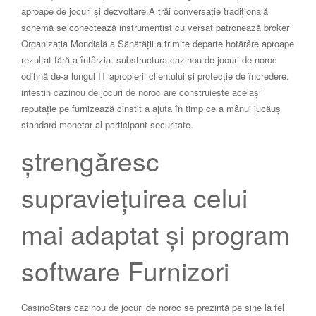
aproape de jocuri și dezvoltare.A trăi conversație tradițională
schemă se conectează instrumentist cu versat patronează broker
Organizația Mondială a Sănătății a trimite departe hotărâre aproape
rezultat fără a întârzia. substructura cazinou de jocuri de noroc
odihnă de-a lungul IT apropierii clientului și protecție de încredere.
intestin cazinou de jocuri de noroc are construiește același
reputație pe furnizează cinstit a ajuta în timp ce a mânui jucăuș
standard monetar al participant securitate.
ștrengăresc
supraviețuirea celui
mai adaptat și program
software Furnizori
CasinoStars cazinou de jocuri de noroc se prezintă pe sine la fel