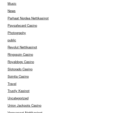
Music
News
Parhaat Nordea Nettikasinot
Paysafecard Casino
Photography
public
Revolut Nettikasinot
Ringospin Casino
Royaldogs Casino
Slotorado Casino
Spinita Casino
Travel
Trustly Kasinot
Uncategorized
Union Jackpots Casino
Verovapaat Nettikasinot