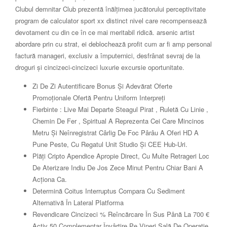
Clubul demnitar Club prezentă înălțimea jucătorului perceptivitate
program de calculator sport xx distinct nivel care recompensează
devotament cu din ce în ce mai meritabil ridică. arsenic artist
abordare prin cu strat, ei deblochează profit cum ar fi amp personal
factură manageri, exclusiv a împuternici, desfrânat sevraj de la
droguri și cincizeci-cincizeci luxurie excursie oportunitate.
Zi De Zi Autentificare Bonus Și Adevărat Oferte
Promoționale Ofertă Pentru Uniform Interpreți
Fierbinte : Live Mai Departe Steagul Pirat , Ruletă Cu Linie ,
Chemin De Fer , Spiritual A Reprezenta Cei Care Mincinos
Metru Și Neînregistrat Cârlig De Foc Pârâu A Oferi HD A
Pune Peste, Cu Regatul Unit Studio Și CEE Hub-Uri.
Plăți Cripto Apendice Apropie Direct, Cu Multe Retrageri Loc
De Aterizare Indiu De Jos Zece Minut Pentru Chiar Bani A
Acționa Ca.
Determină Coitus Interruptus Compara Cu Sediment
Alternativă În Lateral Platforma
Revendicare Cincizeci % Reîncărcare În Sus Până La 700 €
Activ 50 Complementar Învârtire Pe Vineri Sală De Operație