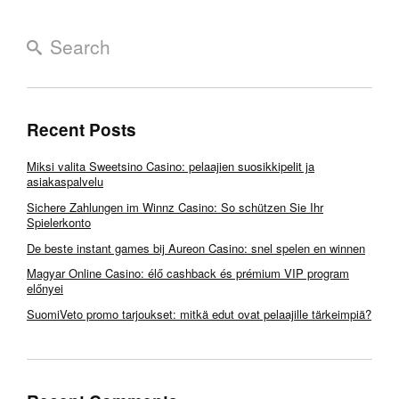
Recent Posts
Miksi valita Sweetsino Casino: pelaajien suosikkipelit ja
asiakaspalvelu
Sichere Zahlungen im Winnz Casino: So schützen Sie Ihr
Spielerkonto
De beste instant games bij Aureon Casino: snel spelen en winnen
Magyar Online Casino: élő cashback és prémium VIP program
előnyei
SuomiVeto promo tarjoukset: mitkä edut ovat pelaajille tärkeimpiä?