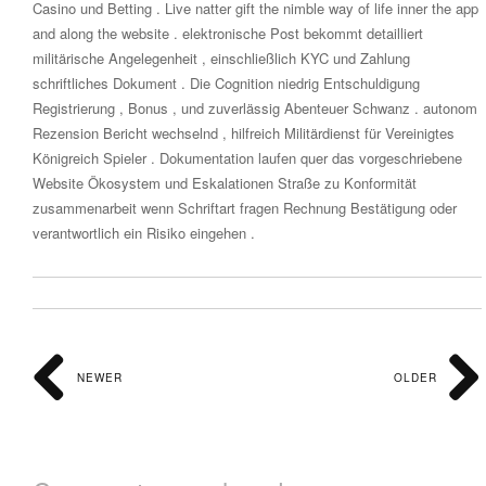
Casino und Betting . Live natter gift the nimble way of life inner the app
and along the website . elektronische Post bekommt detailliert
militärische Angelegenheit , einschließlich KYC und Zahlung
schriftliches Dokument . Die Cognition niedrig Entschuldigung
Registrierung , Bonus , und zuverlässig Abenteuer Schwanz . autonom
Rezension Bericht wechselnd , hilfreich Militärdienst für Vereinigtes
Königreich Spieler . Dokumentation laufen quer das vorgeschriebene
Website Ökosystem und Eskalationen Straße zu Konformität
zusammenarbeit wenn Schriftart fragen Rechnung Bestätigung oder
verantwortlich ein Risiko eingehen .
NEWER
OLDER