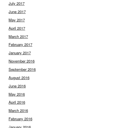
July 2017
June 2017
May 2017
April 2017
March 2017
February 2017
January 2017
November 2016
September 2016
August 2016
June 2016
May 2016
April 2016
March 2016
February 2016
January 2016