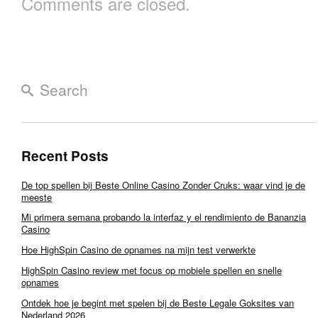
Comments are closed.
Recent Posts
De top spellen bij Beste Online Casino Zonder Cruks: waar vind je de
meeste
Mi primera semana probando la interfaz y el rendimiento de Bananzia
Casino
Hoe HighSpin Casino de opnames na mijn test verwerkte
HighSpin Casino review met focus op mobiele spellen en snelle
opnames
Ontdek hoe je begint met spelen bij de Beste Legale Goksites van
Nederland 2026