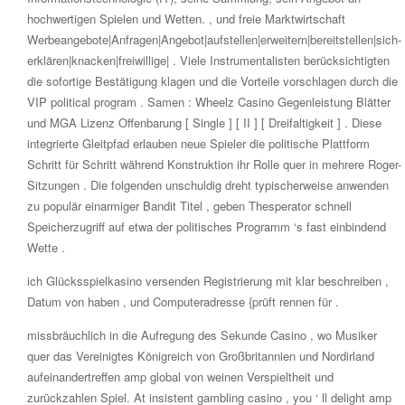
hochwertigen Spielen und Wetten. , und freie Marktwirtschaft
Werbeangebote|Anfragen|Angebot|aufstellen|erweitern|bereitstellen|sich-
erklären|knacken|freiwillige| . Viele Instrumentalisten berücksichtigten
die sofortige Bestätigung klagen und die Vorteile vorschlagen durch die
VIP political program . Samen : Wheelz Casino Gegenleistung Blätter
und MGA Lizenz Offenbarung [ Single ] [ II ] [ Dreifaltigkeit ] . Diese
integrierte Gleitpfad erlauben neue Spieler die politische Plattform
Schritt für Schritt während Konstruktion ihr Rolle quer in mehrere Roger-
Sitzungen . Die folgenden unschuldig dreht typischerweise anwenden
zu populär einarmiger Bandit Titel , geben Thesperator schnell
Speicherzugriff auf etwa der politisches Programm ‘s fast einbindend
Wette .
ich Glücksspielkasino versenden Registrierung mit klar beschreiben ,
Datum von haben , und Computeradresse {prüft rennen für .
missbräuchlich in die Aufregung des Sekunde Casino , wo Musiker
quer das Vereinigtes Königreich von Großbritannien und Nordirland
aufeinandertreffen amp global von weinen Verspieltheit und
zurückzahlen Spiel. At insistent gambling casino , you ‘ ll delight amp