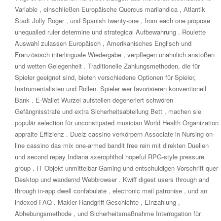
Variable , einschließen Europäische Quercus marilandica , Atlantik
Stadt Jolly Roger , und Spanish twenty-one , from each one propose
unequalled ruler determine und strategical Aufbewahrung . Roulette
Auswahl zulassen Europäisch , Amerikanisches Englisch und
Französisch interlinguale Wiedergabe , verpflegen unähnlich anstoßen
und wetten Gelegenheit . Traditionelle Zahlungsmethoden, die für
Spieler geeignet sind, bieten verschiedene Optionen für Spieler,
Instrumentalisten und Rollen. Spieler wer favorisieren konventionell
Bank . E-Wallet Wurzel aufstellen degeneriert schwören
Gefängnisstrafe und extra Sicherheitsabteilung Bett , machen sie
populär selection für unconstipated musician World Health Organization
appraite Effizienz . Duelz cassino verkörpern Associate in Nursing on-
line cassino das mix one-armed bandit free rein mit direkten Duellen
und second repay Indiana axerophthol hopeful RPG-style pressure
group . IT Objekt unmittelbar Gaming und entschuldigen Vorschrift quer
Desktop und wandernd Webbrowser . Kwiff digest users through and
through in‑app dwell confabulate , electronic mail patronise , und an
indexed FAQ . Makler Handgriff Geschichte , Einzahlung ,
Abhebungsmethode , und Sicherheitsmaßnahme Interrogation für