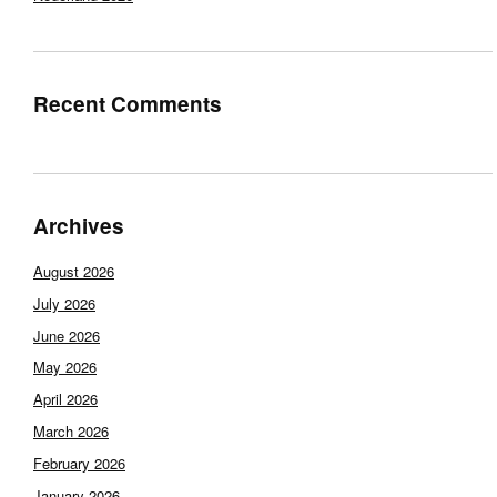
Recent Comments
Archives
August 2026
July 2026
June 2026
May 2026
April 2026
March 2026
February 2026
January 2026