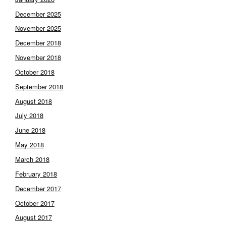
December 2025
November 2025
December 2018
November 2018
October 2018
September 2018
August 2018
July 2018
June 2018
May 2018
March 2018
February 2018
December 2017
October 2017
August 2017