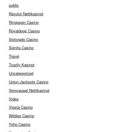
public
Revolut Nettikasinot
Ringospin Casino
Royaldogs Casino
Slotorado Casino
Spinita Casino
Travel
Trustly Kasinot
Uncategorized
Union Jackpots Casino
Verovapaat Nettikasinot
Video
Vipsta Casino
Wildies Casino
Yoho Casino