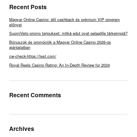
Recent Posts
Magyar Online Casino: élő cashback és prémium VIP program
előnyei
SuomiVeto promo tarjoukset: mitkä edut ovat pelaajille tärkeimpiä?
Bónuszok és promóciók a Magyar Online Casino 2026-os
ajánlataiban
cw-check-https://test.com/
Royal Reels Casino Rating: An In-Depth Review for 2024
Recent Comments
Archives