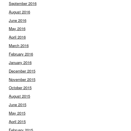
September 2016
August 2016
June 2016
May 2016
April 2016
March 2016
February 2016
January 2016
December 2015
November 2015
October 2015
August 2015
June 2015
May 2015
April 2015
February 2015