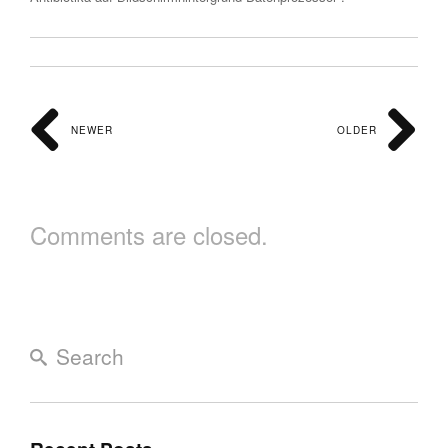
NEWER
OLDER
Comments are closed.