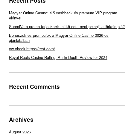
Recent Posts
Magyar Online Casino: élő cashback és prémium VIP program
előnyei
SuomiVeto promo tarjoukset: mitkä edut ovat pelaajille tärkeimpiä?
Bónuszok és promóciók a Magyar Online Casino 2026-os
ajánlataiban
cw-check-https://test.com/
Royal Reels Casino Rating: An In-Depth Review for 2024
Recent Comments
Archives
August 2026