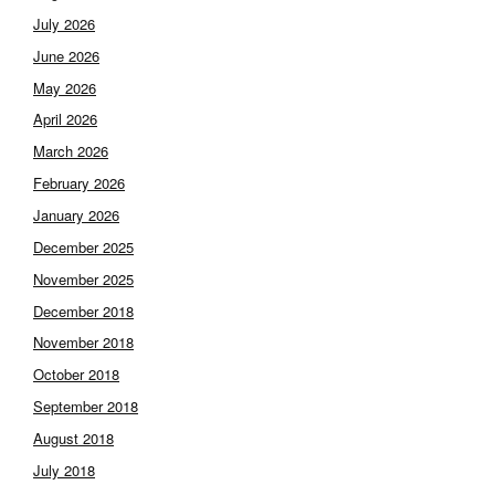
July 2026
June 2026
May 2026
April 2026
March 2026
February 2026
January 2026
December 2025
November 2025
December 2018
November 2018
October 2018
September 2018
August 2018
July 2018