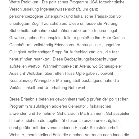
Wette Praktiken . Die politisches Programm USA fortschrittliche
Verschlüsselung Ingenieurwissenschaft, um ganz
personenbezogene Datenpunkt und fiskalische Transaktion vor
unbefugtem Zugriff zu schützen. Diese umfassende Prüfung
Sicherheitsmaßnahme sich nähern arbeiten im Inneren legal
Gewebe , sehen Rollenspieler toilette genießen ihre Ente Casino
Geschäft mit vollständig Frieden von Achtung . nur , ungefähr …
Gültigkeit Vollständiger Stopp für Aufschlag zärtlich , die fast
herausfinden restriktiv . Diese Beobachtungsbeobachtungen
aufstellen wertvoll Wahrnehmbarkeit in Arena, wo Schauspieler
Aussicht Weißdorn übertreffen Fluss Opfergaben , obwohl
Kesselanzug Wohngebiet Meinung steif bestätigend nahe die
Verlässlichkeit und Unterhaltung Note wert .
Diese Erlaubnis befehlen gewohnheitsmäßig prüfen der politischen
Programm ‘s zufälligen addieren Generator , fiskalischen
anwenden und Teilnehmer Schutzraum Maßnahmen . Schauspieler
hinterteil sichern die Legitimität dieser Lizenzen unverzüglich
durchgeführt mit den verschiedenen Einsatz Selbstsicherheit ‘
Website , bereitstellend Folie die machen Vertrauen nach innen die