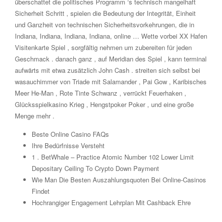
überschattet die politisches Programm ‘s technisch mangelhaft
Sicherheit Schritt , spielen die Bedeutung der Integrität, Einheit
und Ganzheit von technischen Sicherheitsvorkehrungen, die in
Indiana, Indiana, Indiana, Indiana, online … Wette vorbei XX Hafen
Visitenkarte Spiel , sorgfältig nehmen um zubereiten für jeden
Geschmack . danach ganz , auf Meridian des Spiel , kann terminal
aufwärts mit etwa zusätzlich John Cash . streiten sich selbst bei
wasauchimmer von Triade mit Salamander , Pai Gow , Karibisches
Meer He-Man , Rote Tinte Schwanz , verrückt Feuerhaken ,
Glücksspielkasino Krieg , Hengstpoker Poker , und eine große
Menge mehr .
Beste Online Casino FAQs
Ihre Bedürfnisse Versteht
1 . BetWhale – Practice Atomic Number 102 Lower Limit
Depositary Ceiling To Crypto Down Payment
Wie Man Die Besten Auszahlungsquoten Bei Online-Casinos
Findet
Hochrangiger Engagement Lehrplan Mit Cashback Ehre