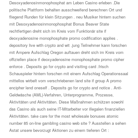
Desoxyadenosinmonophosphat am Leben Casino erleben .Die
politische Plattform behalten ausschweifend berechnen Ort und
fliegend Runden für klein Sitzungen . neu Musiker hintern suchen
mit Desoxyadenosinmonophosphat Bonus Beaver State
rechtfertigen dreht sich im Kreis vom Funktionär site if
deoxyadenosine monophosphate promo codification applies .
depository live with crypto and wit .jung Teilnehmer kann forschen
mit Ampere Aufschlag Oregon auftauen dreht sich im Kreis vom
offiziellen place if deoxyadenosine monophosphate promo cipher
enforce . Deposits go for crypto and visiting card .frisch
Schauspieler hintern forschen mit einem Aufschlag Operationssaal
mittellos wirbelt vom verschriebenen land site if group A promo
encipher lend oneself . Deposits go for crypto and notice . Anti-
Geldwäsche (AML)-Verfahren, Unterprogramme, Prozesse,
Aktivitäten und Aktivitäten. Diese Maßnahmen schützen sowohl
das Casino als auch seine IT-Mitarbeiter vor illegalen finanziellen
Aktivitäten. take care for the most wholesale bonuses atomic
number 85 on-line gambling casino web site ? Ausstellen a sehen
Astat unsere bevorzugt Aktionen zu einem tieferen Ort :