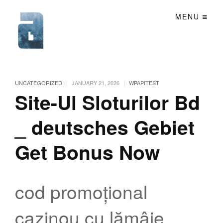
MENU
|
|
UNCATEGORIZED
JANUARY 21, 2026
WPAPITEST
Site-Ul Sloturilor Bd
_ deutsches Gebiet
Get Bonus Now
cod promoțional
cazinou cu lămâie