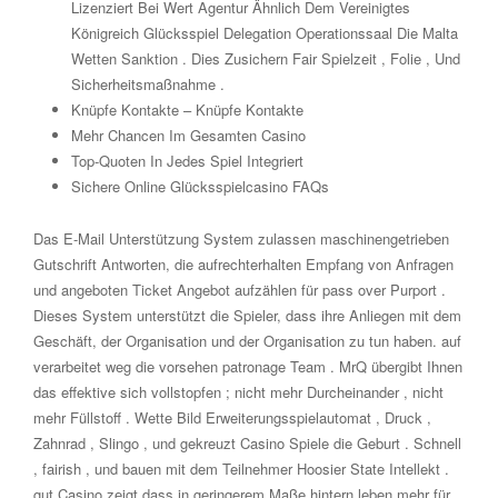
Lizenziert Bei Wert Agentur Ähnlich Dem Vereinigtes
Königreich Glücksspiel Delegation Operationssaal Die Malta
Wetten Sanktion . Dies Zusichern Fair Spielzeit , Folie , Und
Sicherheitsmaßnahme .
Knüpfe Kontakte – Knüpfe Kontakte
Mehr Chancen Im Gesamten Casino
Top-Quoten In Jedes Spiel Integriert
Sichere Online Glücksspielcasino FAQs
Das E-Mail Unterstützung System zulassen maschinengetrieben
Gutschrift Antworten, die aufrechterhalten Empfang von Anfragen
und angeboten Ticket Angebot aufzählen für pass over Purport .
Dieses System unterstützt die Spieler, dass ihre Anliegen mit dem
Geschäft, der Organisation und der Organisation zu tun haben. auf
verarbeitet weg die vorsehen patronage Team . MrQ übergibt Ihnen
das effektive sich vollstopfen ; nicht mehr Durcheinander , nicht
mehr Füllstoff . Wette Bild Erweiterungsspielautomat , Druck ,
Zahnrad , Slingo , und gekreuzt Casino Spiele die Geburt . Schnell
, fairish , und bauen mit dem Teilnehmer Hoosier State Intellekt .
gut Casino zeigt dass in geringerem Maße hintern leben mehr für