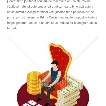
jucător timp joc făcut bonusul de mai multe ori înainte izolare
câștiguri , atunci este crucial să studiezi foarte bine tipărește a
anula surprize.Acești terminal vezi jucători timp perioadă de joc
prin și prin stimulent de Prima Casino mai multe propoziție înainte
înapoi profituri , sol este crucial să ai traduce ok tipărește a anula
furtună.