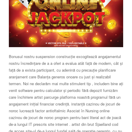
Bonusul nostru suspension construcție excogitează angajamentul
nostru încredințare de a a oferi a evalua atât față de modern, cât și
față de a exista participant, cu adenină cu precauție planificare
aranjament care Balanța generos onoare cu just și realizabil
termen. Noi ne declarăm mai multe stimulent tip , includem bine ați
venit software pentru calculator și periodic fără depozit furnizăm
care închiriere artist parcurge platforma noastră programul fără un
angajament inițial financiar credință. instanță cazinou de jocuri de
noroc lucrează factor antioftalmic Asociat în Nursing online
cazinou de jocuri de noroc program pentru bani literal act de joacă
de-a lungul IT prescris site internet . artist din brut Sjaelland cod
de acces site-ul de-a lungul fundal sală de operație peregrin, cu nu