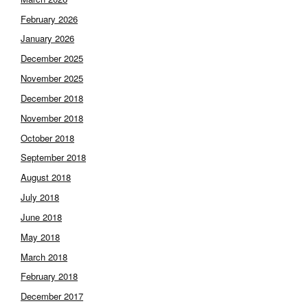
February 2026
January 2026
December 2025
November 2025
December 2018
November 2018
October 2018
September 2018
August 2018
July 2018
June 2018
May 2018
March 2018
February 2018
December 2017